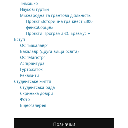
Тимошко
Наукові гуртки
Міжнародна та грантова діяльність
Проєкт «Історична гра-квест «300
фейкоборців»
Проєкти Програми ЄС Еразмус +
Вступ
ОС “Бакалавр”
Бакалавр (Друга вища освіта)
ОС “Магістр”
Аспірантура
Гуртожиток
Реквізити
Студентське життя
Студентська рада
Скринька довіри
Фото
Відеогалерея
Позначки