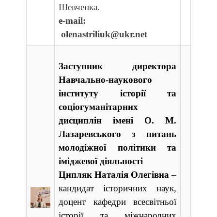
Шевченка.
e-mail:
olenastriliuk@ukr.net
Заступник директора
Навчально-наукового
інституту історії та
соціогуманітарних
дисциплін імені О. М.
Лазаревського з питань
молодіжної політики та
іміджевої діяльності
Ципляк Наталія Олегівна
­–
кандидат історичних наук,
доцент кафедри всесвітньої
історії та міжнародних