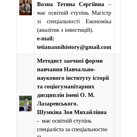
Возна Тетяна Сергіївна
–
має освітній ступінь Магістр
зі спеціальності Економіка
(аналітик з інвестицій).
e-mail:
tetianannihistory@gmail.com
Методист заочної форми
навчання Навчально-
наукового інституту історії
та соціогуманітарних
дисциплін імені О. М.
Лазаревського.
Шумкіна Зоя Михайлівна
­-
має освітній ступінь
спеціаліста за спеціальностю