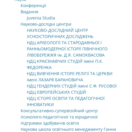
Конференції
Видання
Juvenia Studia
Науково-дослідні центри
НАУКОВО-ДОСЛІДНИЙ ЦЕНТР
УСНОІСТОРИЧНИХ ДОСЛІДЖЕНЬ
НДЦ АРХЕОЛОГІЇ ТА СТАРОДАВНЬОЇ І
РАННЬОМОДЕРНОЇ ІСТОРІЇ ПІВНІЧНОГО
ЛІВОБЕРЕЖЖЯ ім. Д.Я. САМОКВАСОВА
НДЦ КРАЄЗНАВЧИХ СТУДІЙ імені П.К.
ФЕДОРЕНКА
НДЦ ВИВЧЕННЯ ІСТОРІЇ РЕЛІГІЇ ТА ЦЕРКВИ
імені ЛАЗАРЯ БАРАНОВИЧА
НДЦ ГЕНДЕРНИХ СТУДІЙ імені С.Ф. РУСОВОЇ
НДЦ ЄВРОПЕЙСЬКИХ СТУДІЙ
НДЦ ІСТОРІЇ ОСВІТИ ТА ПЕДАГОГІЧНОЇ
ІННОВАТИКИ
Консультативно-супервізійний центр
психолого-педагогічної та юридичної
підтримки здобувачів освіти
Наукова школа освітнього менеджменту Ганни