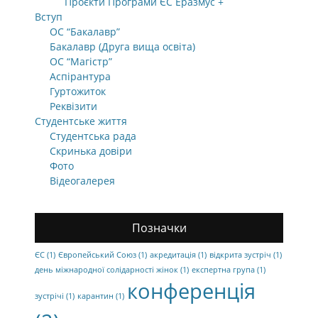
Проєкти Програми ЄС Еразмус +
Вступ
ОС “Бакалавр”
Бакалавр (Друга вища освіта)
ОС “Магістр”
Аспірантура
Гуртожиток
Реквізити
Студентське життя
Студентська рада
Скринька довіри
Фото
Відеогалерея
Позначки
ЄС
(1)
Європейський Союз
(1)
акредитація
(1)
відкрита зустріч
(1)
день міжнародної солідарності жінок
(1)
експертна група
(1)
конференція
зустрічі
(1)
карантин
(1)