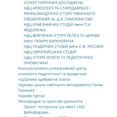
УСНОІСТОРИЧНИХ ДОСЛІДЖЕНЬ
НДЦ АРХЕОЛОГІЇ ТА СТАРОДАВНЬОЇ І
РАННЬОМОДЕРНОЇ ІСТОРІЇ ПІВНІЧНОГО
ЛІВОБЕРЕЖЖЯ ім. Д.Я. САМОКВАСОВА
НДЦ КРАЄЗНАВЧИХ СТУДІЙ імені П.К.
ФЕДОРЕНКА
НДЦ ВИВЧЕННЯ ІСТОРІЇ РЕЛІГІЇ ТА ЦЕРКВИ
імені ЛАЗАРЯ БАРАНОВИЧА
НДЦ ГЕНДЕРНИХ СТУДІЙ імені С.Ф. РУСОВОЇ
НДЦ ЄВРОПЕЙСЬКИХ СТУДІЙ
НДЦ ІСТОРІЇ ОСВІТИ ТА ПЕДАГОГІЧНОЇ
ІННОВАТИКИ
Консультативно-супервізійний центр
психолого-педагогічної та юридичної
підтримки здобувачів освіти
Наукова школа освітнього менеджменту Ганни
Тимошко
Наукові гуртки
Міжнародна та грантова діяльність
Проєкт «Історична гра-квест «300
фейкоборців»