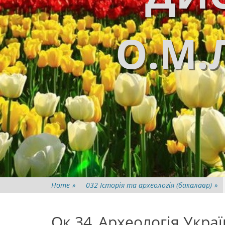
О.М.
Home
»
032 Історія та археологія (бакалавр)
»
Ок 34_Археологія Укра