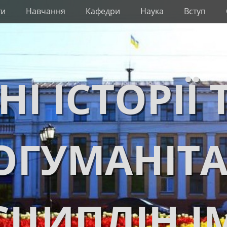
ти
Навчання
Кафедри
Наука
Вступ
НІ ІСТОРІЇ 
ОГУМАНІТ
ЦИПЛІН І