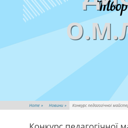
О.М.
Home
»
Новини
»
Конкурс педагогічної майст
Конкурс педагогічної м