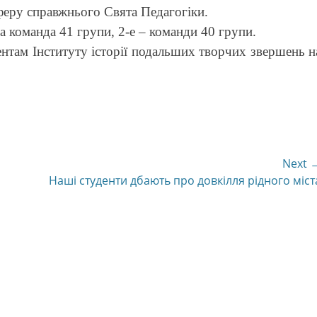
феру справжнього Свята Педагогіки.
а команда 41 групи, 2-е – команди 40 групи.
ентам Інституту історії подальших творчих звершень н
Next 
Next
Наші студенти дбають про довкілля рідного міст
post: