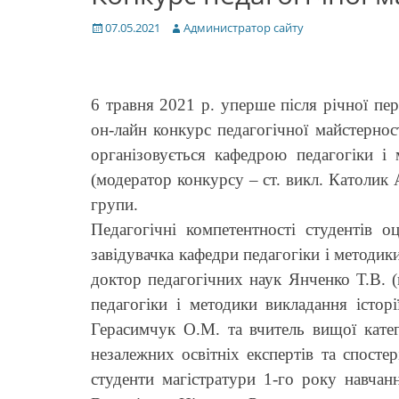
Posted
Author
07.05.2021
Администратор сайту
on
6 травня 2021 р. уперше після річної пе
он-лайн конкурс педагогічної майстерност
організовується кафедрою педагогіки і 
(модератор конкурсу – ст. викл. Католик 
групи.
Педагогічні компетентності студентів 
завідувачка кафедри педагогіки і методики
доктор педагогічних наук Янченко Т.В. 
педагогіки і методики викладання істор
Герасимчук О.М. та вчитель вищої кат
незалежних освітніх експертів та спосте
студенти магістратури 1-го року навчан