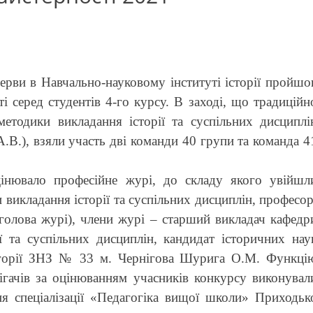
рерви в Навчально-науковому інституті історії пройшо
і серед студентів 4-го курсу. В заході, що традиційн
методики викладання історії та суспільних дисциплі
А.В.), взяли участь дві команди 40 групи та команда 4
оцінювало професійне журі, до складу якого увійшл
 викладання історії та суспільних дисциплін, професор
(голова журі), члени журі – старший викладач кафедр
ії та суспільних дисциплін, кандидат історичних нау
егорії ЗНЗ № 33 м. Чернігова Шурига О.М. Функці
рігачів за оцінюванням учасників конкурсу виконувал
ня спеціалізації «Педагогіка вищої школи» Приходьк