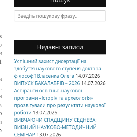
Search
for:
в
о
Недавні записи
н
Успішний захист дисертації на
1
здобуття наукового ступеня доктора
філософії Власенка Олега
14.07.2026
и
ВИПУСК БАКАЛАВРІВ – 2026
14.07.2026
,
Аспіранти освітньо-наукової
и
програми «Історія та археологія»
к
прозвітували про результати наукової
роботи
13.07.2026
ю
ВИВЧАЮЧИ СПАДЩИНУ СЕДНЕВА:
и
ВИЇЗНИЙ НАУКОВО-МЕТОДИЧНИЙ
о
СЕМІНАР
13.07.2026