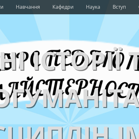
ти
Навчання
Кафедри
Наука
Вступ
НІ ІСТОРІЇ 
ОГУМАНІТ
ЦИПЛІН І