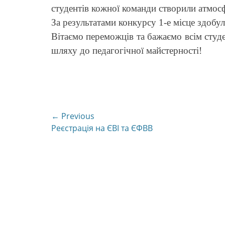
студентів кожної команди створили атмос
За результатами конкурсу 1-е місце здобул
Вітаємо переможців та бажаємо всім студ
шляху до педагогічної майстерності!
Навігація
← Previous
Previous
Реєстрація на ЄВІ та ЄФВВ
записів
post: