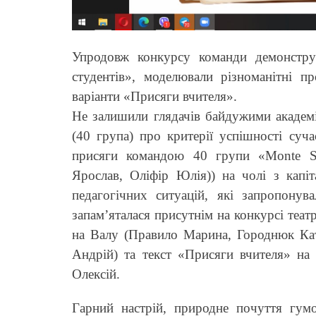
Упродовж конкурсу команди демонстру
студентів», моделювали різноманітні пр
варіанти «Присяги вчителя».
Не залишили глядачів байдужими академі
(40 група) про критерії успішності суча
присяги командою 40 групи «Monte So
Ярослав, Оліфір Юлія)) на чолі з капіт
педагогічних ситуацій, які запропону
запам’яталася присутнім на конкурсі теат
на Валу (Правило Марина, Городнюк Кат
Андрій) та текст «Присяги вчителя» на
Олексій.
Гарний настрій, природне почуття гумор