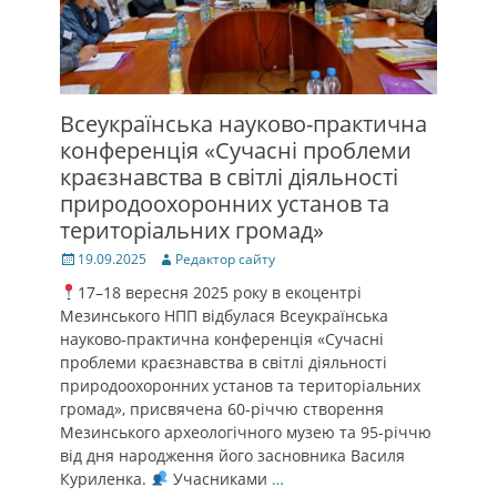
Всеукраїнська науково-практична
конференція «Сучасні проблеми
краєзнавства в світлі діяльності
природоохоронних установ та
територіальних громад»
Posted
Author
19.09.2025
Редактор сайту
on
17–18 вересня 2025 року в екоцентрі
Мезинського НПП відбулася Всеукраїнська
науково-практична конференція «Сучасні
проблеми краєзнавства в світлі діяльності
природоохоронних установ та територіальних
громад», присвячена 60-річчю створення
Мезинського археологічного музею та 95-річчю
від дня народження його засновника Василя
Куриленка.
Учасниками
…