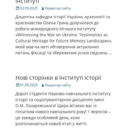
інституті
Posted
Author
02.09.2025
Редактор сайту
on
Доцентка кафедри історії України, археології та
краєзнавства Олена Гринь долучилася до
роботи міжнародного літнього інституту
«Witnessing the War on Ukraine: Testimonies as
Cultural Heritage for Future Memory Landscapes»,
який мав на меті обговорення актуальних
питань фіксації та збереження усних свідчень
…
Нові сторінки в Інституті історії
Posted
Author
01.09.2025
Редактор сайту
on
Дорогі студенти Науково-навчального інституту
історії та соціогуманітарних дисциплін імені
О.М. Лазаревського! Щиро вітаємо вас із
початком нового навчального року! 1 вересня –
це завжди особливий день, коли
розпочинається новий етап у житті,