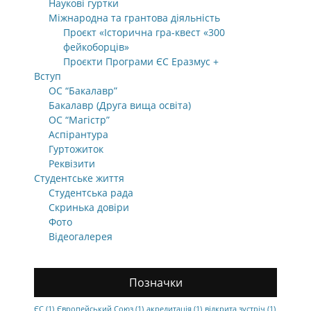
Наукові гуртки
Міжнародна та грантова діяльність
Проєкт «Історична гра-квест «300
фейкоборців»
Проєкти Програми ЄС Еразмус +
Вступ
ОС “Бакалавр”
Бакалавр (Друга вища освіта)
ОС “Магістр”
Аспірантура
Гуртожиток
Реквізити
Студентське життя
Студентська рада
Скринька довіри
Фото
Відеогалерея
Позначки
ЄС
(1)
Європейський Союз
(1)
акредитація
(1)
відкрита зустріч
(1)