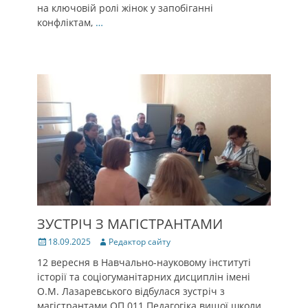
на ключовій ролі жінок у запобіганні
конфліктам,
…
ЗУСТРІЧ З МАГІСТРАНТАМИ
Posted
Author
18.09.2025
Редактор сайту
on
12 вересня в Навчально-науковому інституті
історії та соціогуманітарних дисциплін імені
О.М. Лазаревського відбулася зустріч з
магістрантами ОП 011 Педагогіка вищої школи