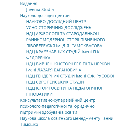
Видання
Juvenia Studia
Науково-дослідні центри
НАУКОВО-ДОСЛІДНИЙ ЦЕНТР
УСНОІСТОРИЧНИХ ДОСЛІДЖЕНЬ
НДЦ АРХЕОЛОГІЇ ТА СТАРОДАВНЬОЇ І
РАННЬОМОДЕРНОЇ ІСТОРІЇ ПІВНІЧНОГО
ЛІВОБЕРЕЖЖЯ ім. Д.Я. САМОКВАСОВА
НДЦ КРАЄЗНАВЧИХ СТУДІЙ імені П.К.
ФЕДОРЕНКА
НДЦ ВИВЧЕННЯ ІСТОРІЇ РЕЛІГІЇ ТА ЦЕРКВИ
імені ЛАЗАРЯ БАРАНОВИЧА
НДЦ ГЕНДЕРНИХ СТУДІЙ імені С.Ф. РУСОВОЇ
НДЦ ЄВРОПЕЙСЬКИХ СТУДІЙ
НДЦ ІСТОРІЇ ОСВІТИ ТА ПЕДАГОГІЧНОЇ
ІННОВАТИКИ
Консультативно-супервізійний центр
психолого-педагогічної та юридичної
підтримки здобувачів освіти
Наукова школа освітнього менеджменту Ганни
Тимошко