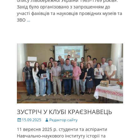
опису Лівобережної України 1965–1769 років».
Захід було організовано з запрошенням до
участі фахівців та науковців провідних музеїв та
ЗВО
…
ЗУСТРІЧ У КЛУБІ КРАЄЗНАВЕЦЬ
Posted
Author
15.09.2025
Редактор сайту
on
11 вересня 2025 р. студенти та аспіранти
Навчально-наукового інституту історії та