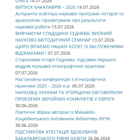
Олега
14.07.2026
ВИПУСК БАКАЛАВРІВ – 2026
14.07.2026
Аспіранти освітньо-наукової програми «Історія та
археологія» прозвітували про результати
наукової роботи
13.07.2026
ВИВЧАЮЧИ СПАДЩИНУ СЕДНЕВА: ВИЇЗНИЙ
НАУКОВО-МЕТОДИЧНИЙ СЕМІНАР
13.07.2026
ЩИРО ВІТАЄМО НАШИХ КОЛЕГ ІЗ ЗАСЛУЖЕНИМИ
ВІДЗНАКАМИ !
07.07.2026
Сторінками історії Седнева: підсумки першого
модуля польової етнографічної практики
07.07.2026
Настановча конференція з етнографічної
практики 2025 – 2026 н.р.
06.07.2026
НАУКОВЦІ УКРАЇНИ ТА УГОРЩИНИ ОБГОВОРИЛИ
ПРОБЛЕМИ ЗБРОЙНИХ КОНФЛІКТІВ У ЄВРОПІ
30.06.2026
Поетичні збірки авторок із Михайло-
Коцюбинського поповнили бібліотеку НУЧК
30.06.2026
ПІДСУМКОВА АТЕСТАЦІЯ ЗДОБУВАЧІВ
БАКАЛАВРСЬКОГО РІВНЯ ОСВІТИ
26.06.2026