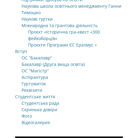
Наукова школа освітнього менеджменту Ганни
Тимошко
Наукові гуртки
Міжнародна та грантова діяльність
Проєкт «Історична гра-квест «300
фейкоборців»
Проєкти Програми ЄС Еразмус +
Вступ
ОС “Бакалавр”
Бакалавр (Друга вища освіта)
ОС “Магістр”
Аспірантура
Гуртожиток
Реквізити
Студентське життя
Студентська рада
Скринька довіри
Фото
Відеогалерея