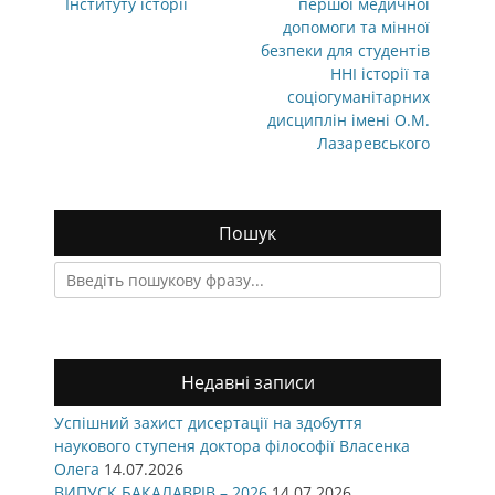
post:
post:
Інституту історії
першої медичної
допомоги та мінної
безпеки для студентів
ННІ історії та
соціогуманітарних
дисциплін імені О.М.
Лазаревського
Пошук
Search
for:
Недавні записи
Успішний захист дисертації на здобуття
наукового ступеня доктора філософії Власенка
Олега
14.07.2026
ВИПУСК БАКАЛАВРІВ – 2026
14.07.2026