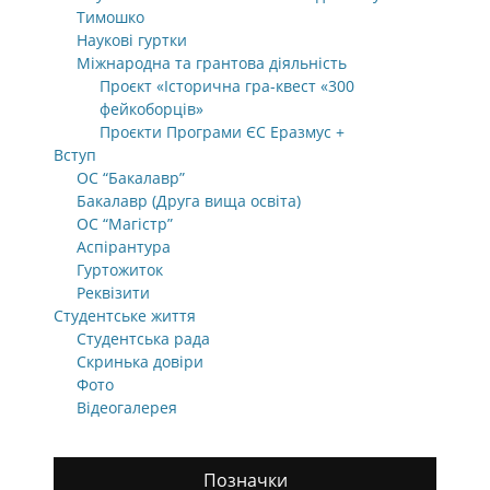
Тимошко
Наукові гуртки
Міжнародна та грантова діяльність
Проєкт «Історична гра-квест «300
фейкоборців»
Проєкти Програми ЄС Еразмус +
Вступ
ОС “Бакалавр”
Бакалавр (Друга вища освіта)
ОС “Магістр”
Аспірантура
Гуртожиток
Реквізити
Студентське життя
Студентська рада
Скринька довіри
Фото
Відеогалерея
Позначки