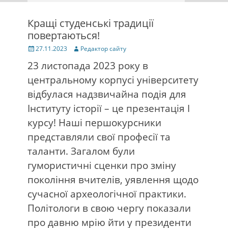
Кращі студенські традиції
повертаються!
Posted
Author
27.11.2023
Редактор сайту
on
23 листопада 2023 року в
центральному корпусі університету
відбулася надзвичайна подія для
Інституту історії – це презентація І
курсу! Наші першокурсники
представляли свої професії та
таланти. Загалом були
гумористичні сценки про зміну
покоління вчителів, уявлення щодо
сучасної археологічної практики.
Політологи в свою чергу показали
про давню мрію йти у президенти