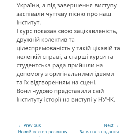
України, а під завершення виступу
заспівали чуттєву пісню про наш
Інститут.
І курс показав свою зацікавленість,
дружній колектив та
цілеспрямованість у такій цікавій та
нелегкій справі, а старші курси та
студентська рада прийшли на
допомогу з оригінальними ідеями
та їх відтворенням на сцені.
Вони чудово представили свій
Інституту історії на виступі у НУЧК.
Навігація
← Previous
Next →
записів
Previous
Next
Новий вектор розвитку
Заняття з надання