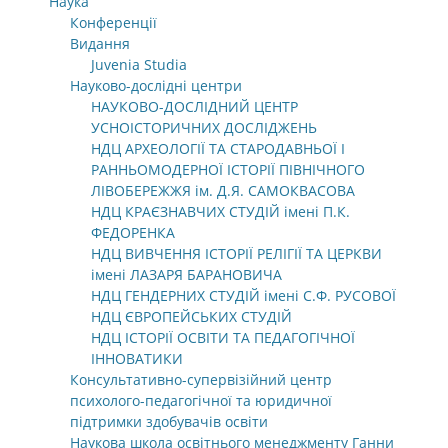
Наука
Конференції
Видання
Juvenia Studia
Науково-дослідні центри
НАУКОВО-ДОСЛІДНИЙ ЦЕНТР
УСНОІСТОРИЧНИХ ДОСЛІДЖЕНЬ
НДЦ АРХЕОЛОГІЇ ТА СТАРОДАВНЬОЇ І
РАННЬОМОДЕРНОЇ ІСТОРІЇ ПІВНІЧНОГО
ЛІВОБЕРЕЖЖЯ ім. Д.Я. САМОКВАСОВА
НДЦ КРАЄЗНАВЧИХ СТУДІЙ імені П.К.
ФЕДОРЕНКА
НДЦ ВИВЧЕННЯ ІСТОРІЇ РЕЛІГІЇ ТА ЦЕРКВИ
імені ЛАЗАРЯ БАРАНОВИЧА
НДЦ ГЕНДЕРНИХ СТУДІЙ імені С.Ф. РУСОВОЇ
НДЦ ЄВРОПЕЙСЬКИХ СТУДІЙ
НДЦ ІСТОРІЇ ОСВІТИ ТА ПЕДАГОГІЧНОЇ
ІННОВАТИКИ
Консультативно-супервізійний центр
психолого-педагогічної та юридичної
підтримки здобувачів освіти
Наукова школа освітнього менеджменту Ганни