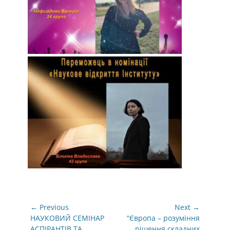
Навігація
← Previous
Next →
записів
Previous
Next
НАУКОВИЙ СЕМІНАР
“Європа – розуміння
post:
post:
АСПІРАНТІВ ТА
рішення складних