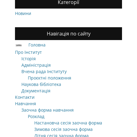
Категорії
Новини
Навігація по сайту
Головна
Про Інститут
Історія
Адміністрація
Вчена рада Інституту
Проєктні положення
Наукова бібліотека
Документація
Контакти
Навчання
Заочна форма навчання
Розклад
Настановча сесія заочна форма
Зимова сесія заочна форма
Літня сесія заочна форма