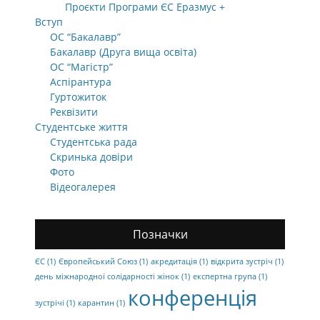
Проєкти Програми ЄС Еразмус +
Вступ
ОС “Бакалавр”
Бакалавр (Друга вища освіта)
ОС “Магістр”
Аспірантура
Гуртожиток
Реквізити
Студентське життя
Студентська рада
Скринька довіри
Фото
Відеогалерея
Позначки
ЄС
(1)
Європейський Союз
(1)
акредитація
(1)
відкрита зустріч
(1)
день міжнародної солідарності жінок
(1)
експертна група
(1)
конференція
зустрічі
(1)
карантин
(1)