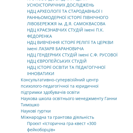
УСНОІСТОРИЧНИХ ДОСЛІДЖЕНЬ
НДЦ АРХЕОЛОГІЇ ТА СТАРОДАВНЬОЇ І
РАННЬОМОДЕРНОЇ ІСТОРІЇ ПІВНІЧНОГО
ЛІВОБЕРЕЖЖЯ ім. Д.Я. САМОКВАСОВА
НДЦ КРАЄЗНАВЧИХ СТУДІЙ імені П.К.
ФЕДОРЕНКА
НДЦ ВИВЧЕННЯ ІСТОРІЇ РЕЛІГІЇ ТА ЦЕРКВИ
імені ЛАЗАРЯ БАРАНОВИЧА
НДЦ ГЕНДЕРНИХ СТУДІЙ імені С.Ф. РУСОВОЇ
НДЦ ЄВРОПЕЙСЬКИХ СТУДІЙ
НДЦ ІСТОРІЇ ОСВІТИ ТА ПЕДАГОГІЧНОЇ
ІННОВАТИКИ
Консультативно-супервізійний центр
психолого-педагогічної та юридичної
підтримки здобувачів освіти
Наукова школа освітнього менеджменту Ганни
Тимошко
Наукові гуртки
Міжнародна та грантова діяльність
Проєкт «Історична гра-квест «300
фейкоборців»