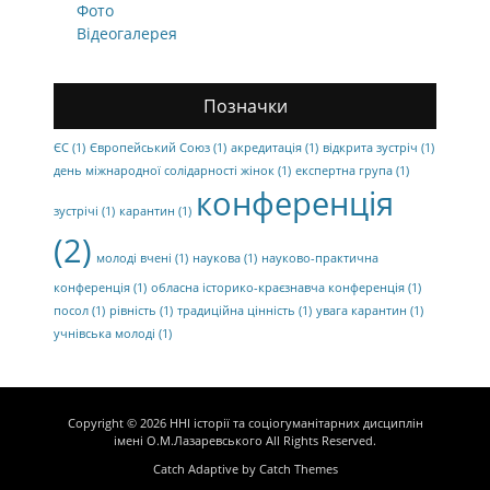
Фото
Відеогалерея
Позначки
ЄС
(1)
Європейський Союз
(1)
акредитація
(1)
відкрита зустріч
(1)
день міжнародної солідарності жінок
(1)
експертна група
(1)
конференція
зустрічі
(1)
карантин
(1)
(2)
молоді вчені
(1)
наукова
(1)
науково-практична
конференція
(1)
обласна історико-краєзнавча конференція
(1)
посол
(1)
рівність
(1)
традиційна цінність
(1)
увага карантин
(1)
учнівська молоді
(1)
Copyright © 2026
ННІ історії та соціогуманітарних дисциплін
імені О.М.Лазаревського
All Rights Reserved.
Catch Adaptive by
Catch Themes