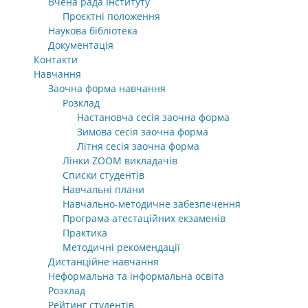
Вчена рада Інституту
Проєктні положення
Наукова бібліотека
Документація
Контакти
Навчання
Заочна форма навчання
Розклад
Настановча сесія заочна форма
Зимова сесія заочна форма
Літня сесія заочна форма
Лінки ZOOM викладачів
Списки студентів
Навчальні плани
Навчально-методичне забезпечення
Програма атестаційних екзаменів
Практика
Методичні рекомендації
Дистанційне навчання
Неформальна та інформальна освіта
Розклад
Рейтинг студентів