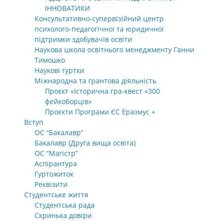
ІННОВАТИКИ
Консультативно-супервізійний центр
психолого-педагогічної та юридичної
підтримки здобувачів освіти
Наукова школа освітнього менеджменту Ганни
Тимошко
Наукові гуртки
Міжнародна та грантова діяльність
Проєкт «Історична гра-квест «300
фейкоборців»
Проєкти Програми ЄС Еразмус +
Вступ
ОС “Бакалавр”
Бакалавр (Друга вища освіта)
ОС “Магістр”
Аспірантура
Гуртожиток
Реквізити
Студентське життя
Студентська рада
Скринька довіри