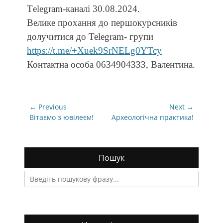
Тelegram-каналі 30.08.2024.
Велике прохання до першокурсників
долучитися до Telegram- групи
https://t.me/+Xuek9SrNELg0YTcy
Контактна особа 0634904333, Валентина.
Навігація
← Previous
Next →
записів
Previous
Next
Вітаємо з ювілеєм!
Археологічна практика!
post:
post:
Пошук
Search
for: