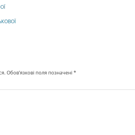
ОЇ
ЬКОВОЇ
ся.
Обов’язкові поля позначені
*