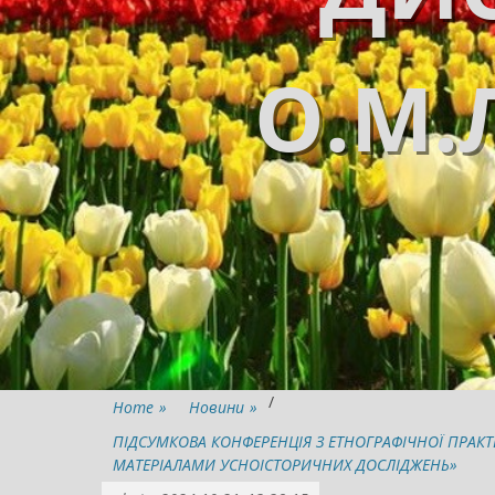
О.М.
/
Home
»
Новини
»
ПІДСУМКОВА КОНФЕРЕНЦІЯ З ЕТНОГРАФІЧНОЇ ПРАКТИК
МАТЕРІАЛАМИ УСНОІСТОРИЧНИХ ДОСЛІДЖЕНЬ»