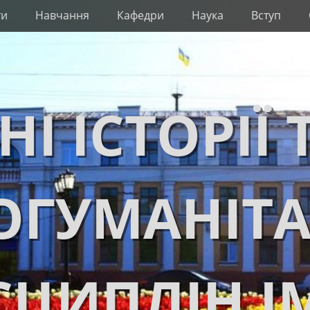
ти
Навчання
Кафедри
Наука
Вступ
НІ ІСТОРІЇ 
ОГУМАНІТ
ЦИПЛІН І