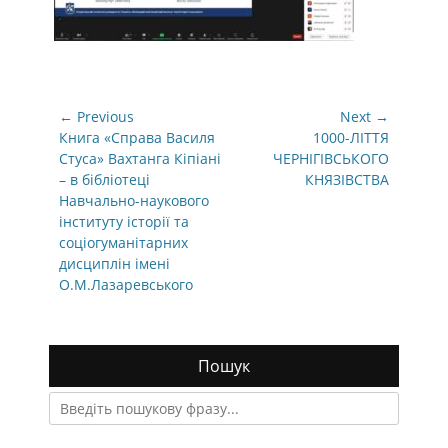
Навігація
← Previous
Next →
записів
Previous
Next
Книга «Справа Василя
1000-ЛІТТЯ
post:
post:
Стуса» Вахтанга Кіпіані
ЧЕРНІГІВСЬКОГО
– в бібліотеці
КНЯЗІВСТВА
Навчально-наукового
інституту історії та
соціогуманітарних
дисциплін імені
О.М.Лазаревського
Пошук
Search
for: