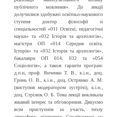
публічного мовлення». До лекції
долучилися здобувачі освітньо-наукового
ступеня доктор філософії зі
спеціальностей «011 Освітні, педагогічні
науки» та «032 Історія та археологія»,
магістри ОП «014 Середня освіта.
Історія» та «032 Історія та археологія»,
бакалаври ОП 014, 032 та «054
Соціологія», а також гаранти програм:
д.п.н, проф. Янченко Т. В., к.і.н., доц.
Гринь О. В., к.і.н., доц. Острянко А. М.
(виступив модератором зустрічі), к.і.н.,
доц. Стрілюк О. Б. Тема лекції викликала
жвавий інтерес та обговорення. Дякуємо
всім приступнім за участь, теплу
атмосферу, підтримку. Сподіваємось на