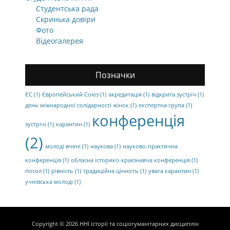
Студентська рада
Скринька довіри
Фото
Відеогалерея
Позначки
ЄС
(1)
Європейський Союз
(1)
акредитація
(1)
відкрита зустріч
(1)
день міжнародної солідарності жінок
(1)
експертна група
(1)
конференція
зустрічі
(1)
карантин
(1)
(2)
молоді вчені
(1)
наукова
(1)
науково-практична
конференція
(1)
обласна історико-краєзнавча конференція
(1)
посол
(1)
рівність
(1)
традиційна цінність
(1)
увага карантин
(1)
учнівська молоді
(1)
Copyright © 2026
ННІ історії та соціогуманітарних дисциплін