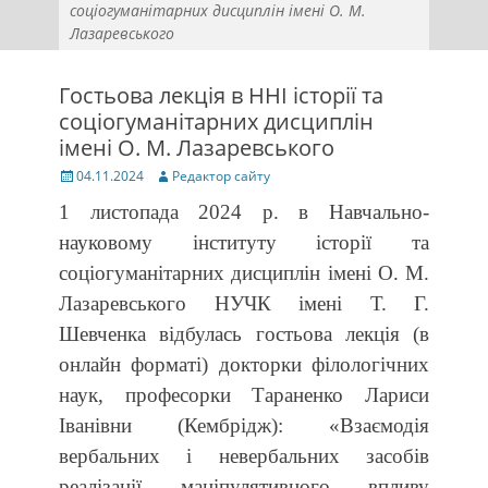
соціогуманітарних дисциплін імені О. М.
Лазаревського
Гостьова лекція в ННІ історії та
соціогуманітарних дисциплін
імені О. М. Лазаревського
Posted
Author
04.11.2024
Редактор сайту
on
1 листопада 2024 р. в Навчально-
науковому інституту історії та
соціогуманітарних дисциплін імені О. М.
Лазаревського НУЧК імені Т. Г.
Шевченка відбулась гостьова лекція (в
онлайн форматі) докторки філологічних
наук, професорки Тараненко Лариси
Іванівни (Кембрідж): «Взаємодія
вербальних і невербальних засобів
реалізації маніпулятивного впливу