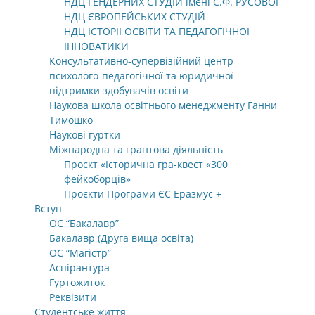
НДЦ ГЕНДЕРНИХ СТУДІЙ імені С.Ф. РУСОВОЇ
НДЦ ЄВРОПЕЙСЬКИХ СТУДІЙ
НДЦ ІСТОРІЇ ОСВІТИ ТА ПЕДАГОГІЧНОЇ
ІННОВАТИКИ
Консультативно-супервізійний центр
психолого-педагогічної та юридичної
підтримки здобувачів освіти
Наукова школа освітнього менеджменту Ганни
Тимошко
Наукові гуртки
Міжнародна та грантова діяльність
Проєкт «Історична гра-квест «300
фейкоборців»
Проєкти Програми ЄС Еразмус +
Вступ
ОС “Бакалавр”
Бакалавр (Друга вища освіта)
ОС “Магістр”
Аспірантура
Гуртожиток
Реквізити
Студентське життя