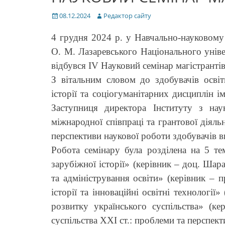
Posted
Author
08.12.2024
Редактор сайту
on
4 грудня 2024 р. у Навчально-науковому і
О. М. Лазаревського Національного уніве
відбувся IV Науковий семінар магістрантів 
З вітальним словом до здобувачів освіт
історії та соціогуманітарних дисциплін 
Заступниця директора Інституту з на
міжнародної співпраці та грантової діяль
перспективи наукової роботи здобувачів ви
Робота семінару була розділена на 5 те
зарубіжної історії» (керівник – доц. Ша
та адміністрування освіти» (керівник – 
історії та інноваційні освітні технології
розвитку українського суспільства» (ке
суспільства ХХІ ст.: проблеми та перспек