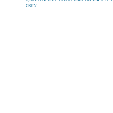
записів
post:
СВІТУ