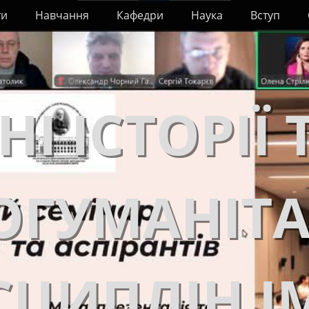
ти
Навчання
Кафедри
Наука
Вступ
НІ ІСТОРІЇ 
ОГУМАНІТ
ЦИПЛІН І