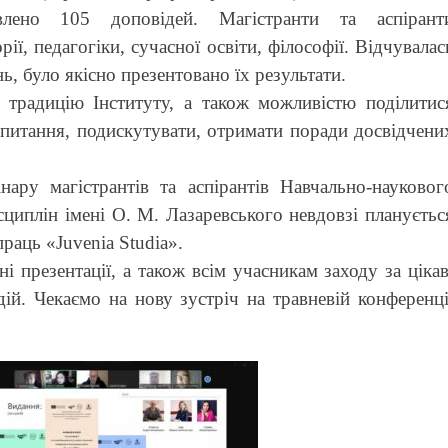
лено 105 доповідей. Магістранти та аспірант
ії, педагогіки, сучасної освіти, філософії. Відчувалас
, було якісно презентовано їх результати.
традицію Інституту, а також можливістю поділитис
питання, подискутувати, отримати поради досвідчени
ару магістрантів та аспірантів Навчально-науковог
исциплін імені О. М. Лазаревського невдовзі плануєтьс
раць «Juvenia Studia».
і презентації, а також всім учасникам заходу за цікав
дій. Чекаємо на нову зустріч на травневій конференці