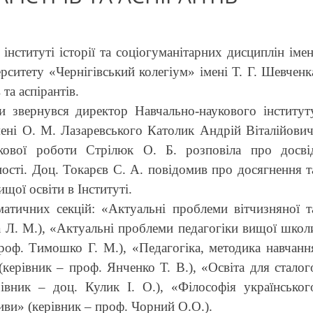
нституті історії та соціогуманітарних дисциплін імен
рситету «Чернігівський колегіум» імені Т. Г. Шевченк
та аспірантів.
и звернувся директор Навчально-наукового інститут
імені О. М. Лазаревського Католик Андрій Віталійович
укової роботи Стрілюк О. Б. розповіла про досві
ності. Доц. Токарєв С. А. повідомив про досягнення т
щої освіти в Інституті.
матичних секцій: «Актуальні проблеми вітчизняної т
ра Л. М.), «Актуальні проблеми педагогіки вищої школ
проф. Тимошко Г. М.), «Педагогіка, методика навчанн
» (керівник – проф. Янченко Т. В.), «Освіта для сталог
рівник – доц. Кулик І. О.), «Філософія українськог
тиви» (керівник – проф. Чорний О.О.).