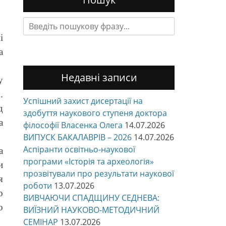
Search
for:
і
а
Недавні записи
у
.
Успішний захист дисертації на
д
здобуття наукового ступеня доктора
а
філософії Власенка Олега
14.07.2026
ВИПУСК БАКАЛАВРІВ – 2026
14.07.2026
Аспіранти освітньо-наукової
а
програми «Історія та археологія»
и
прозвітували про результати наукової
я
роботи
13.07.2026
о
ВИВЧАЮЧИ СПАДЩИНУ СЕДНЕВА:
о
ВИЇЗНИЙ НАУКОВО-МЕТОДИЧНИЙ
СЕМІНАР
13.07.2026