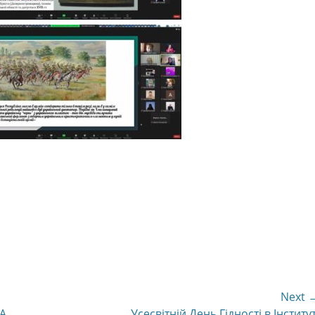
Next 
Next
А
Усесвітній День Гідності в Інститут