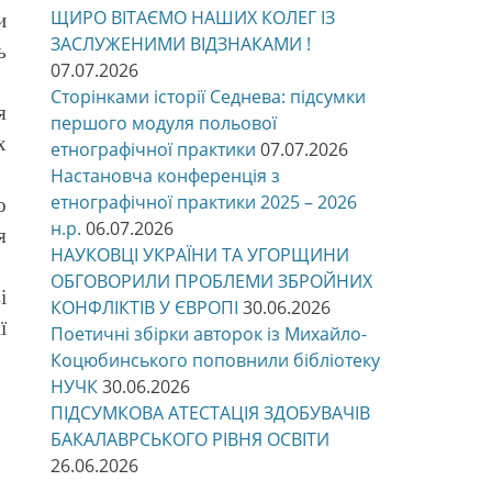
ЩИРО ВІТАЄМО НАШИХ КОЛЕГ ІЗ
и
ЗАСЛУЖЕНИМИ ВІДЗНАКАМИ !
ь
07.07.2026
Сторінками історії Седнева: підсумки
я
першого модуля польової
х
етнографічної практики
07.07.2026
Настановча конференція з
етнографічної практики 2025 – 2026
о
н.р.
06.07.2026
я
НАУКОВЦІ УКРАЇНИ ТА УГОРЩИНИ
ОБГОВОРИЛИ ПРОБЛЕМИ ЗБРОЙНИХ
і
КОНФЛІКТІВ У ЄВРОПІ
30.06.2026
ї
Поетичні збірки авторок із Михайло-
Коцюбинського поповнили бібліотеку
НУЧК
30.06.2026
ПІДСУМКОВА АТЕСТАЦІЯ ЗДОБУВАЧІВ
БАКАЛАВРСЬКОГО РІВНЯ ОСВІТИ
26.06.2026