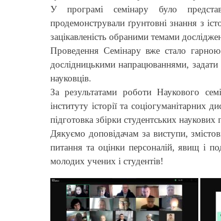
У програмі семінару було представ
продемонстрували ґрунтовні знання з істор
зацікавленість обраними темами досліджень
Проведення Семінару вже стало гарною 
дослідницькими напрацюваннями, задати 
науковців.
За результатами роботи Наукового семін
інституту історії та соціогуманітарних д
підготовка збірки студентських наукових п
Дякуємо доповідачам за виступи, змістовн
питання та оцінки персоналій, явищ і по
молодих учених і студентів!