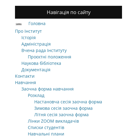
Навігація по сайту
Головна
Про Інститут
Історія
Адміністрація
Вчена рада Інституту
Проєктні положення
Наукова бібліотека
Документація
Контакти
Навчання
Заочна форма навчання
Розклад
Настановча сесія заочна форма
Зимова сесія заочна форма
Літня сесія заочна форма
Лінки ZOOM викладачів
Списки студентів
Навчальні плани