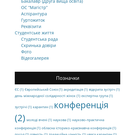
Бакалавр (Друга вища освіта)
ОС “Магістр”
Аспірантура
Гуртожиток
Реквізити
Студентське життя
Студентська рада
Скринька довіри
Фото
Відеогалерея
Позначки
ЄС
(1)
Європейський Союз
(1)
акредитація
(1)
відкрита зустріч
(1)
день міжнародної солідарності жінок
(1)
експертна група
(1)
конференція
зустрічі
(1)
карантин
(1)
(2)
молоді вчені
(1)
наукова
(1)
науково-практична
конференція
(1)
обласна історико-краєзнавча конференція
(1)
посол
(1)
рівність
(1)
традиційна цінність
(1)
увага карантин
(1)