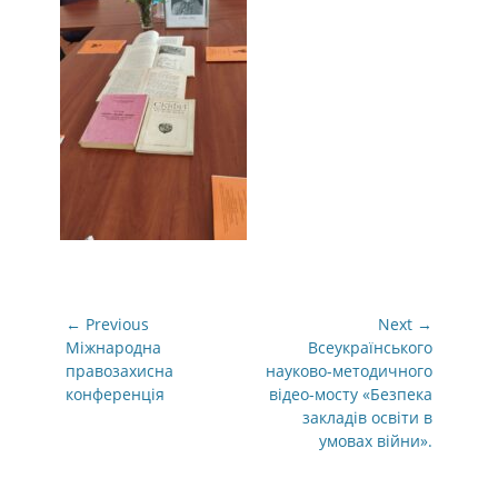
Навігація
← Previous
Next →
записів
Previous
Next
Міжнародна
Всеукраїнського
post:
post:
правозахисна
науково-методичного
конференція
відео-мосту «Безпека
закладів освіти в
умовах війни».