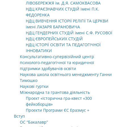
ЛІВОБЕРЕЖЖЯ ім. Д.Я. САМОКВАСОВА
НДЦ КРАЄЗНАВЧИХ СТУДІЙ імені П.К.
ФЕДОРЕНКА
НДЦ ВИВЧЕННЯ ІСТОРІЇ РЕЛІГІЇ ТА ЦЕРКВИ
імені ЛАЗАРЯ БАРАНОВИЧА
НДЦ ГЕНДЕРНИХ СТУДІЙ імені С.Ф. РУСОВОЇ
НДЦ ЄВРОПЕЙСЬКИХ СТУДІЙ
НДЦ ІСТОРІЇ ОСВІТИ ТА ПЕДАГОГІЧНОЇ
ІННОВАТИКИ
Консультативно-супервізійний центр
психолого-педагогічної та юридичної
підтримки здобувачів освіти
Наукова школа освітнього менеджменту Ганни
Тимошко
Наукові гуртки
Міжнародна та грантова діяльність
Проєкт «Історична гра-квест «300
фейкоборців»
Проєкти Програми ЄС Еразмус +
Вступ
ОС “Бакалавр”