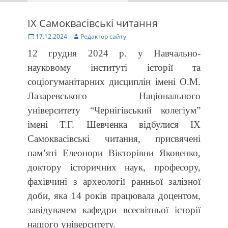
IX Самоквасівські читання
Posted
Author
17.12.2024
Редактор сайту
on
12 грудня 2024 р. у Навчально-
науковому інституті історії та
соціогуманітарних дисциплін імені О.М.
Лазаревського Національного
університету “Чернігівський колегіум”
імені Т.Г. Шевченка відбулися IX
Самоквасівські читання, присвячені
пам’яті Елеонори Вікторівни Яковенко,
доктору історичних наук, професору,
фахівчині з археології ранньої залізної
доби, яка 14 років працювала доцентом,
завідувачем кафедри всесвітньої історії
нашого університету.