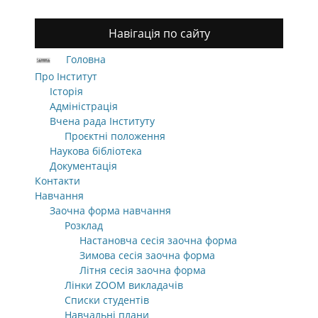
Навігація по сайту
Головна
Про Інститут
Історія
Адміністрація
Вчена рада Інституту
Проєктні положення
Наукова бібліотека
Документація
Контакти
Навчання
Заочна форма навчання
Розклад
Настановча сесія заочна форма
Зимова сесія заочна форма
Літня сесія заочна форма
Лінки ZOOM викладачів
Списки студентів
Навчальні плани