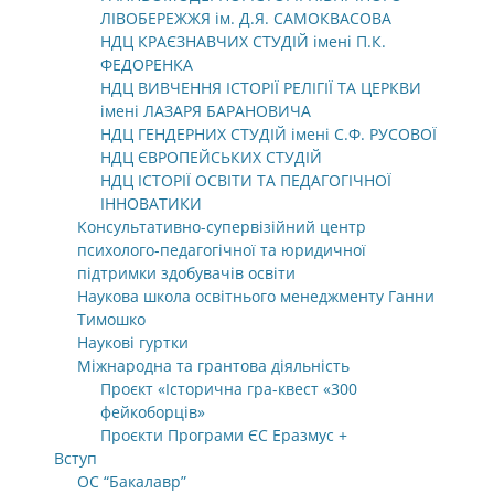
ЛІВОБЕРЕЖЖЯ ім. Д.Я. САМОКВАСОВА
НДЦ КРАЄЗНАВЧИХ СТУДІЙ імені П.К.
ФЕДОРЕНКА
НДЦ ВИВЧЕННЯ ІСТОРІЇ РЕЛІГІЇ ТА ЦЕРКВИ
імені ЛАЗАРЯ БАРАНОВИЧА
НДЦ ГЕНДЕРНИХ СТУДІЙ імені С.Ф. РУСОВОЇ
НДЦ ЄВРОПЕЙСЬКИХ СТУДІЙ
НДЦ ІСТОРІЇ ОСВІТИ ТА ПЕДАГОГІЧНОЇ
ІННОВАТИКИ
Консультативно-супервізійний центр
психолого-педагогічної та юридичної
підтримки здобувачів освіти
Наукова школа освітнього менеджменту Ганни
Тимошко
Наукові гуртки
Міжнародна та грантова діяльність
Проєкт «Історична гра-квест «300
фейкоборців»
Проєкти Програми ЄС Еразмус +
Вступ
ОС “Бакалавр”