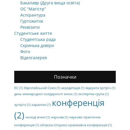
Бакалавр (Друга вища освіта)
ОС “Магістр”
Аспірантура
Гуртожиток
Реквізити
Студентське життя
Студентська рада
Скринька довіри
Фото
Відеогалерея
Позначки
ЄС
(1)
Європейський Союз
(1)
акредитація
(1)
відкрита зустріч
(1)
день міжнародної солідарності жінок
(1)
експертна група
(1)
конференція
зустрічі
(1)
карантин
(1)
(2)
молоді вчені
(1)
наукова
(1)
науково-практична
конференція
(1)
обласна історико-краєзнавча конференція
(1)