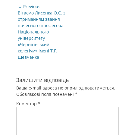
Навігація
← Previous
записів
Previous
Вітаємо Лисенка О.Є. з
post:
отриманням звання
почесного професора
Національного
університету
«Чернігівський
колегіум» імені Т.Г.
Шевченка
Залишити відповідь
Ваша e-mail адреса не оприлюднюватиметься.
Обов’язкові поля позначені
*
Коментар
*