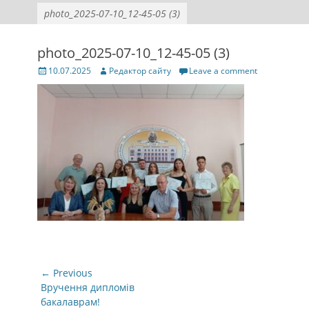
photo_2025-07-10_12-45-05 (3)
photo_2025-07-10_12-45-05 (3)
Posted
Author
10.07.2025
Редактор сайту
Leave a comment
on
Навігація
← Previous
записів
Previous
Вручення дипломів
post:
бакалаврам!