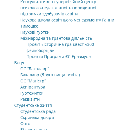
Консультативно-супервізійний центр
психолого-педагогічної та юридичної
підтримки здобувачів освіти
Наукова школа освітнього менеджменту Ганни
Тимошко
Наукові гуртки
Міжнародна та грантова діяльність
Проєкт «Історична гра-квест «300
фейкоборців»
Проєкти Програми ЄС Еразмус +
Вступ
ОС “Бакалавр”
Бакалавр (Друга вища освіта)
ОС “Магістр”
Аспірантура
Гуртожиток
Реквізити
Студентське життя
Студентська рада
Скринька довіри
Фото
Відеогалерея