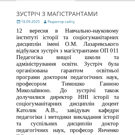
ЗУСТРІЧ З МАГІСТРАНТАМИ
Posted
Author
18.09.2025
Редактор сайту
on
12 вересня в Навчально-науковому
інституті історії та соціогуманітарних
дисциплін імені О.М. Лазаревського
відбулася зустріч з магістрантами ОП 011
Педагогіка вищої школи та
адміністрування освіти. Зустріч була
організована гарантом освітньої
програми доктором педагогічних наук,
професором Тимошко Ганною
Миколаївною. До зустрічі також
долучилися директор ННІ історії та
соціогуманітарних дисциплін доцент
Католик А.В., завідувач кафедри
педагогіки і методики викладання історії
та суспільних дисциплін доктор
педагогічних наук, професор Янченко