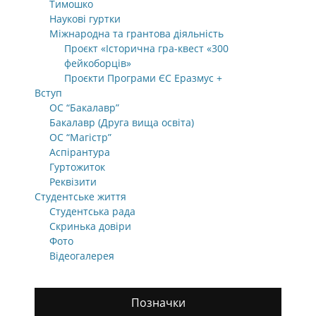
Тимошко
Наукові гуртки
Міжнародна та грантова діяльність
Проєкт «Історична гра-квест «300
фейкоборців»
Проєкти Програми ЄС Еразмус +
Вступ
ОС “Бакалавр”
Бакалавр (Друга вища освіта)
ОС “Магістр”
Аспірантура
Гуртожиток
Реквізити
Студентське життя
Студентська рада
Скринька довіри
Фото
Відеогалерея
Позначки