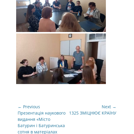
Навігація
← Previous
Next →
записів
Previous
Next
Презентація наукового
1325 ЗМІЦНЮЄ КРАЇНУ
post:
post:
видання «Місто
Батурин і Батуринська
сотня в матеріалах