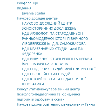
Конференції
Видання
Juvenia Studia
Науково-дослідні центри
НАУКОВО-ДОСЛІДНИЙ ЦЕНТР
УСНОІСТОРИЧНИХ ДОСЛІДЖЕНЬ
НДЦ АРХЕОЛОГІЇ ТА СТАРОДАВНЬОЇ І
РАННЬОМОДЕРНОЇ ІСТОРІЇ ПІВНІЧНОГО
ЛІВОБЕРЕЖЖЯ ім. Д.Я. САМОКВАСОВА
НДЦ КРАЄЗНАВЧИХ СТУДІЙ імені П.К.
ФЕДОРЕНКА
НДЦ ВИВЧЕННЯ ІСТОРІЇ РЕЛІГІЇ ТА ЦЕРКВИ
імені ЛАЗАРЯ БАРАНОВИЧА
НДЦ ГЕНДЕРНИХ СТУДІЙ імені С.Ф. РУСОВОЇ
НДЦ ЄВРОПЕЙСЬКИХ СТУДІЙ
НДЦ ІСТОРІЇ ОСВІТИ ТА ПЕДАГОГІЧНОЇ
ІННОВАТИКИ
Консультативно-супервізійний центр
психолого-педагогічної та юридичної
підтримки здобувачів освіти
Наукова школа освітнього менеджменту Ганни