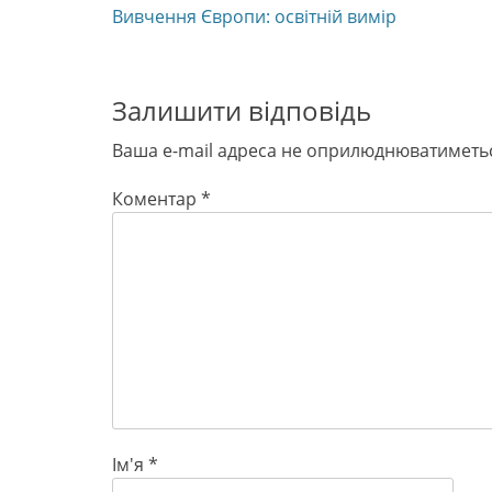
Previous
Вивчення Європи: освітній вимір
записів
post:
Залишити відповідь
Ваша e-mail адреса не оприлюднюватиметь
Коментар
*
Ім'я
*