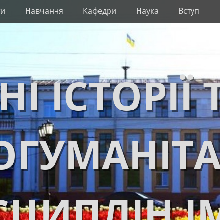
ти
Навчання
Кафедри
Наука
Вступ
НІ ІСТОРІЇ 
ОГУМАНІТ
ЦИПЛІН І