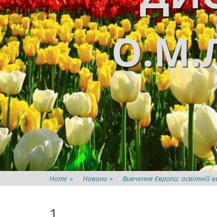
О.М.
Home
»
Новини
»
Вивчення Європи: освітній в
1