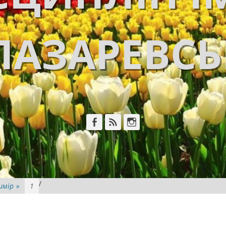
ЛАЗАРЕВС
Facebook
Feed
Instagram
/
имір
»
1