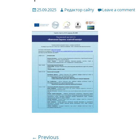
Posted
Author
25.09.2025
Редактор сайту
Leave a comment
on
Навігація
← Previous