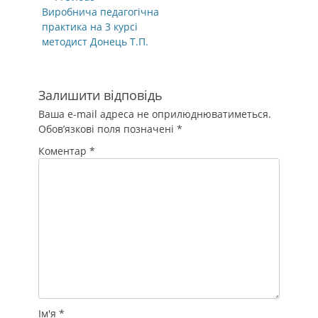
записів
Previous
Виробнича педагогічна
post:
практика на 3 курсі
методист Донець Т.П.
Залишити відповідь
Ваша e-mail адреса не оприлюднюватиметься.
Обов’язкові поля позначені
*
Коментар
*
Ім'я
*