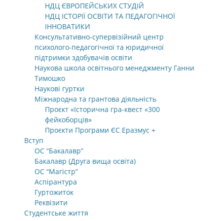
НДЦ ЄВРОПЕЙСЬКИХ СТУДІЙ
НДЦ ІСТОРІЇ ОСВІТИ ТА ПЕДАГОГІЧНОЇ
ІННОВАТИКИ
Консультативно-супервізійний центр
психолого-педагогічної та юридичної
підтримки здобувачів освіти
Наукова школа освітнього менеджменту Ганни
Тимошко
Наукові гуртки
Міжнародна та грантова діяльність
Проєкт «Історична гра-квест «300
фейкоборців»
Проєкти Програми ЄС Еразмус +
Вступ
ОС “Бакалавр”
Бакалавр (Друга вища освіта)
ОС “Магістр”
Аспірантура
Гуртожиток
Реквізити
Студентське життя