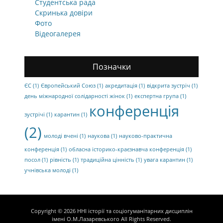
Студентська рада
Скринька довіри
Фото
Відеогалерея
Позначки
ЄС
(1)
Європейський Союз
(1)
акредитація
(1)
відкрита зустріч
(1)
день міжнародної солідарності жінок
(1)
експертна група
(1)
конференція
зустрічі
(1)
карантин
(1)
(2)
молоді вчені
(1)
наукова
(1)
науково-практична
конференція
(1)
обласна історико-краєзнавча конференція
(1)
посол
(1)
рівність
(1)
традиційна цінність
(1)
увага карантин
(1)
учнівська молоді
(1)
Copyright © 2026
ННІ історії та соціогуманітарних дисциплін
імені О.М.Лазаревського
All Rights Reserved.