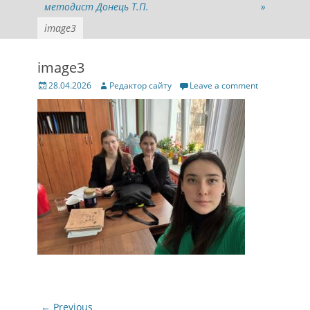
методист Донець Т.П.
»
image3
image3
Posted
Author
28.04.2026
Редактор сайту
Leave a comment
on
Навігація
← Previous