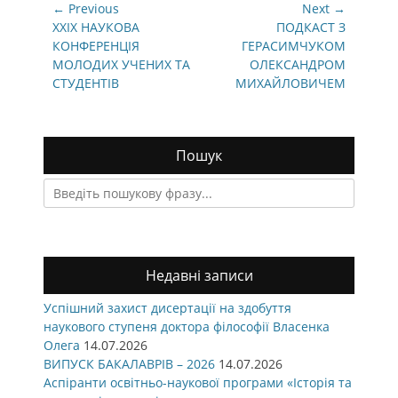
Навігація
← Previous
Next →
записів
Previous
Next
ХХІХ НАУКОВА
ПОДКАСТ З
post:
post:
КОНФЕРЕНЦІЯ
ГЕРАСИМЧУКОМ
МОЛОДИХ УЧЕНИХ ТА
ОЛЕКСАНДРОМ
СТУДЕНТІВ
МИХАЙЛОВИЧЕМ
Пошук
Search
for:
Недавні записи
Успішний захист дисертації на здобуття
наукового ступеня доктора філософії Власенка
Олега
14.07.2026
ВИПУСК БАКАЛАВРІВ – 2026
14.07.2026
Аспіранти освітньо-наукової програми «Історія та