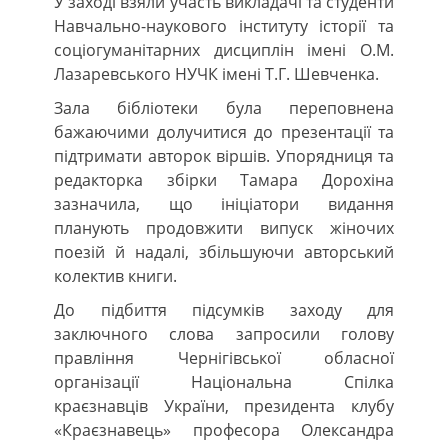
У заході взяли участь викладачі та студенти
Навчально-наукового інституту історії та
соціогуманітарних дисциплін імені О.М.
Лазаревського НУЧК імені Т.Г. Шевченка.
Зала бібліотеки була переповнена
бажаючими долучитися до презентації та
підтримати авторок віршів. Упорядниця та
редакторка збірки Тамара Дорохіна
зазначила, що ініціатори видання
планують продовжити випуск жіночих
поезій й надалі, збільшуючи авторський
колектив книги.
До підбиття підсумків заходу для
заключного слова запросили голову
правління Чернігівської обласної
організації Національна Спілка
краєзнавців України, президента клубу
«Краєзнавець» професора Олександра