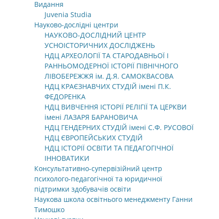
Видання
Juvenia Studia
Науково-дослідні центри
НАУКОВО-ДОСЛІДНИЙ ЦЕНТР
УСНОІСТОРИЧНИХ ДОСЛІДЖЕНЬ
НДЦ АРХЕОЛОГІЇ ТА СТАРОДАВНЬОЇ І
РАННЬОМОДЕРНОЇ ІСТОРІЇ ПІВНІЧНОГО
ЛІВОБЕРЕЖЖЯ ім. Д.Я. САМОКВАСОВА
НДЦ КРАЄЗНАВЧИХ СТУДІЙ імені П.К.
ФЕДОРЕНКА
НДЦ ВИВЧЕННЯ ІСТОРІЇ РЕЛІГІЇ ТА ЦЕРКВИ
імені ЛАЗАРЯ БАРАНОВИЧА
НДЦ ГЕНДЕРНИХ СТУДІЙ імені С.Ф. РУСОВОЇ
НДЦ ЄВРОПЕЙСЬКИХ СТУДІЙ
НДЦ ІСТОРІЇ ОСВІТИ ТА ПЕДАГОГІЧНОЇ
ІННОВАТИКИ
Консультативно-супервізійний центр
психолого-педагогічної та юридичної
підтримки здобувачів освіти
Наукова школа освітнього менеджменту Ганни
Тимошко