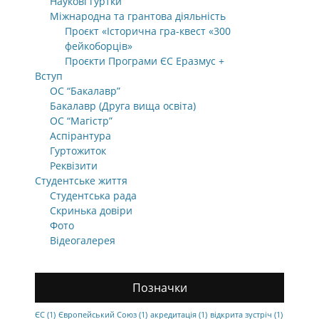
Наукові гуртки
Міжнародна та грантова діяльність
Проєкт «Історична гра-квест «300
фейкоборців»
Проєкти Програми ЄС Еразмус +
Вступ
ОС “Бакалавр”
Бакалавр (Друга вища освіта)
ОС “Магістр”
Аспірантура
Гуртожиток
Реквізити
Студентське життя
Студентська рада
Скринька довіри
Фото
Відеогалерея
Позначки
ЄС
(1)
Європейський Союз
(1)
акредитація
(1)
відкрита зустріч
(1)