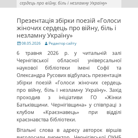
сердець про війну, біль і незламну Україну»
Презентація збірки поезій «Голоси
жіночих сердець про війну, біль і
незламну Україну»
Posted
Author
08.05.2026
Редактор сайту
on
6 травня 2026 р. у читальній залі
Чернігівської обласної універсальної
наукової бібліотеки імені Софії та
Олександра Русових відбулась презентація
збірки поезій «Голоси жіночих сердець
про війну, біль і незламну Україну». Захід
проходив з ініціативи ГО «Жінки
Батьківщини. Чернігівщина» у співпраці з
клубом «Краєзнавець» при відділі
краєзнавства бібліотеки.
Вітальні слова в адресу авторок віршів
виголосили директор Чернігівської ОУНБ