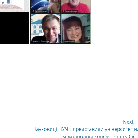
Next 
Next
Науковиці НУЧК представили університет н
post:
міжнародній конференції у Сієн