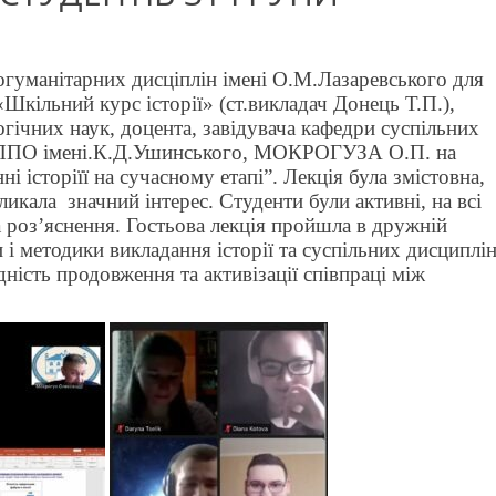
іогуманітарних дисціплін імені О.М.Лазаревського для
Шкільний курс історії» (ст.викладач Донець Т.П.),
огічних наук, доцента, завідувача кафедри суспільних
ОІППО імені.К.Д.Ушинського, МОКРОГУЗА О.П. на
і історіїї на сучасному етапі”. Лекція була змістовна,
ликала значний інтерес. Студенти були активні, на всі
а роз’яснення. Гостьова лекція пройшла в дружній
 і методики викладання історії та суспільних дисциплі
ність продовження та активізації співпраці між