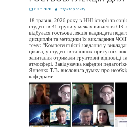
Posted
Author
19.05.2026
Редактор сайту
on
18 травня, 2026 року в ННІ історії та соц
студентів 31 групи у межах вивчення ОК «
відбулася гостьова лекція кандидата педаг
дисциплін та методики їх викладання Ч
тему: “Компетентнісні завдання у викладанн
цікава, у студентів та інших присутніх вик
запитання отримали грунтовні відповіді т
атмосфері. Завідувачка кафедри педагогіки
Янченко Т.В. висловила думку про необхід
кафедрами.