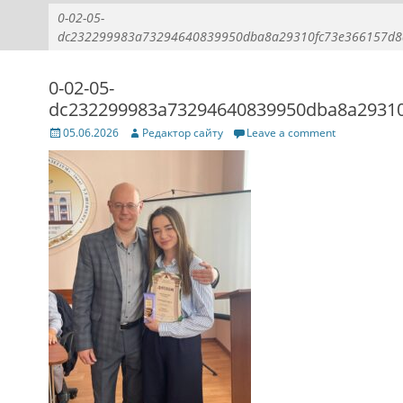
0-02-05-
dc232299983a73294640839950dba8a29310fc73e366157d8d
0-02-05-
dc232299983a73294640839950dba8a29310
Posted
Author
05.06.2026
Редактор сайту
Leave a comment
on