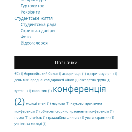
Гуртожиток
Реквізити
Студентське життя
Студентська рада
Скринька довіри
Фото
Відеогалерея
Позначки
ЄС
(1)
Європейський Союз
(1)
акредитація
(1)
відкрита зустріч
(1)
день міжнародної солідарності жінок
(1)
експертна група
(1)
конференція
зустрічі
(1)
карантин
(1)
(2)
молоді вчені
(1)
наукова
(1)
науково-практична
конференція
(1)
обласна історико-краєзнавча конференція
(1)
посол
(1)
рівність
(1)
традиційна цінність
(1)
увага карантин
(1)
учнівська молоді
(1)