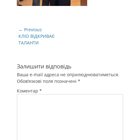
Навігація
← Previous
записів
Previous
КЛІО ВІДКРИВАЄ
post:
ТАЛАНТИ
Залишити відповідь
Ваша e-mail адреса не оприлюднюватиметься.
Обов’язкові поля позначені
*
Коментар
*