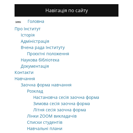
Навігація по сайту
Головна
Про Інститут
Історія
Адміністрація
Вчена рада Інституту
Проєктні положення
Наукова бібліотека
Документація
Контакти
Навчання
Заочна форма навчання
Розклад
Настановча сесія заочна форма
Зимова сесія заочна форма
Літня сесія заочна форма
Лінки ZOOM викладачів
Списки студентів
Навчальні плани