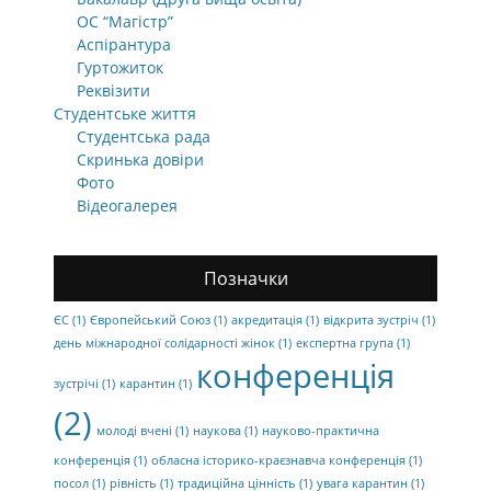
ОС “Магістр”
Аспірантура
Гуртожиток
Реквізити
Студентське життя
Студентська рада
Скринька довіри
Фото
Відеогалерея
Позначки
ЄС
(1)
Європейський Союз
(1)
акредитація
(1)
відкрита зустріч
(1)
день міжнародної солідарності жінок
(1)
експертна група
(1)
конференція
зустрічі
(1)
карантин
(1)
(2)
молоді вчені
(1)
наукова
(1)
науково-практична
конференція
(1)
обласна історико-краєзнавча конференція
(1)
посол
(1)
рівність
(1)
традиційна цінність
(1)
увага карантин
(1)