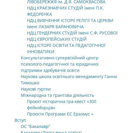
ЛІВОБЕРЕЖЖЯ ім. Д.Я. САМОКВАСОВА
НДЦ КРАЄЗНАВЧИХ СТУДІЙ імені П.К.
ФЕДОРЕНКА
НДЦ ВИВЧЕННЯ ІСТОРІЇ РЕЛІГІЇ ТА ЦЕРКВИ
імені ЛАЗАРЯ БАРАНОВИЧА
НДЦ ГЕНДЕРНИХ СТУДІЙ імені С.Ф. РУСОВОЇ
НДЦ ЄВРОПЕЙСЬКИХ СТУДІЙ
НДЦ ІСТОРІЇ ОСВІТИ ТА ПЕДАГОГІЧНОЇ
ІННОВАТИКИ
Консультативно-супервізійний центр
психолого-педагогічної та юридичної
підтримки здобувачів освіти
Наукова школа освітнього менеджменту Ганни
Тимошко
Наукові гуртки
Міжнародна та грантова діяльність
Проєкт «Історична гра-квест «300
фейкоборців»
Проєкти Програми ЄС Еразмус +
Вступ
ОС “Бакалавр”
Бакалавр (Друга вища освіта)