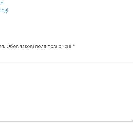
ch
ing!
ся.
Обов’язкові поля позначені
*