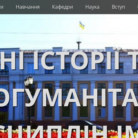
ти
Навчання
Кафедри
Наука
Вступ
НІ ІСТОРІЇ 
ОГУМАНІТ
ЦИПЛІН І