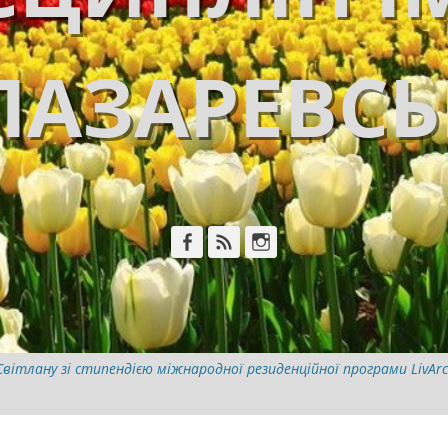
ЛАЗАРЕВС
Facebook
Feed
Instagram
ітлану зі стипендією міжнародної резиденційної програми LivArch 