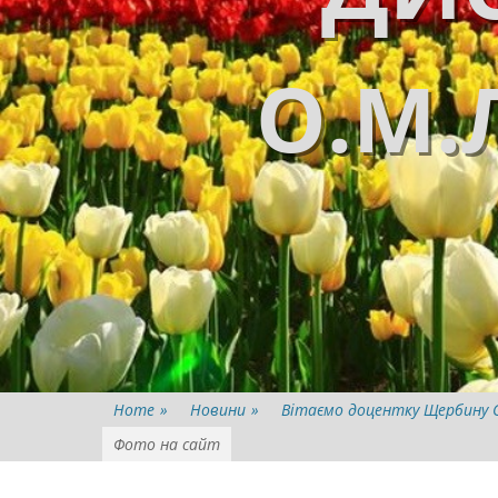
О.М.
Home
»
Новини
»
Вітаємо доцентку Щербину Св
Фото на сайт