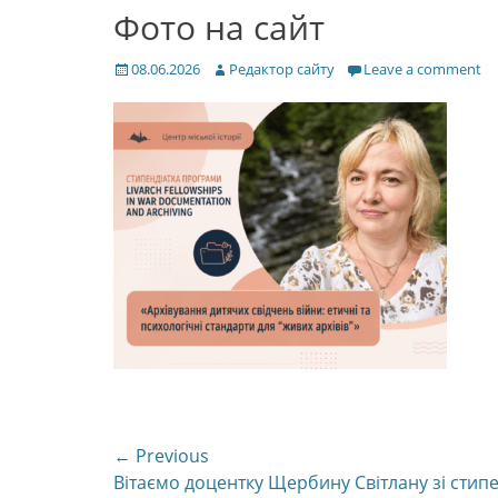
Фото на сайт
Posted
Author
08.06.2026
Редактор сайту
Leave a comment
on
Навігація
← Previous
Previous
Вітаємо доцентку Щербину Світлану зі стип
записів