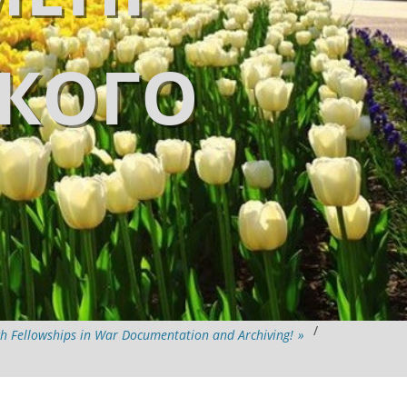
ЬКОГО
/
Fellowships in War Documentation and Archiving!
»