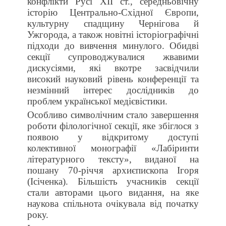
конфлікти Русі XII ст., середньовічну
історію Центрально-Східної Європи,
культурну спадщину Чернігова й
Ужгорода, а також новітні історіографічні
підходи до вивчення минулого. Обидві
секції супроводжувалися жвавими
дискусіями, які вкотре засвідчили
високий науковий рівень конференції та
незмінний інтерес дослідників до
проблем української медієвістики.
Особливо символічним стало завершення
роботи філологічної секції, яке збіглося з
появою у відкритому доступі
колективної монографії «Лабіринти
літературного тексту», виданої на
пошану 70-річчя архиєпископа Ігоря
(Ісіченка). Більшість учасників секції
стали авторами цього видання, на яке
наукова спільнота очікувала від початку
року.