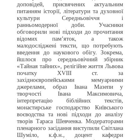
доповідей, присвячених актуальним
питанням історії, літератури та духовної
культури Середньовіччя і
ранньомодерної доби. Учасники
обговорили нові підходи до прочитання
відомих пам’яток, а також
малодосліджені тексти, що потребують
введення до наукового обігу. Зокрема,
йшлося про середньовічний збірник
«Тайная тайних», релігійне життя Львова
початку XVIII ст. за
західноєвропейськими мемуарними
джерелами, образ Івана Мазепи у
творчості Івана Максимовича,
інтерпретацію біблійних текстів,
монастирське господарство Київського
воєводства та нові підходи до аналізу
творів Тараса Шевченка. Модераторами
пленарного засідання виступили Світлана
Шуміло, к.ф.н., доцент кафедри