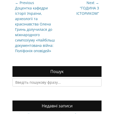
Навігація
← Previous
Next →
записів
Previous
Next
Доцентка кафедри
“ГОДИНА З
post:
post:
історії України,
ІСТОРИКОМ”
археології та
краєзнавства Олена
Гринь долучилася до
міжнародного
симпозіуму «Найбільш
документована війна:
Поліфонія оповідей»
Пошук
Search
for:
Недавні записи