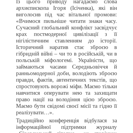
Із цього приводу нагадаємо слова
архиєпископа Ігоря (Ісіченка), які він
виголосив під час вітальної промови:
«Вчимося пильніше читати знаки часу.
Сучасний глобальний конфлікт засвідчує
крах постмодерної цивілізації з її
нігілістичним ставленням до історії.
Історичний наратив стає зброєю в
гібридній війні – чи то в російській, чи в
польській міфологемі. Україністи, що
займаються часами Середньовіччя й
ранньомодерної доби, володіють зброєю
правди, фактів, автентичних текстів, що
спростовують ворожі міфи. Маємо тільки
навчитися оперувати нею та захищати
право нації на володіння цією зброєю.
Маємо бути свідомі своєї місії та гідно її
реалізувати…».
Традиційно конференція відбулася за
інформаційної підтримки журналу