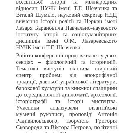
всесвітньої історії та міжнародних
відносин НУЧК імені Т.Г. Шевченка та
Віталій Шуміло, науковий секретар НДЦ
вивчення історії релігії та Церкви імені
Лазаря Барановича Навчально-наукового
інституту історії та соціогуманітарних
дисциплін імені О.М. Лазаревського
НУЧК імені Т.Г. Шевченка.
Робота конференції продовжилася у двох
секціях – філологічній та історичній.
Тематика виступів охопила широкий
спектр проблем: від апокрифічної
традиції, давньої української літератури,
барокової культури та книжної спадщини
до середньовічної дипломатії, археології,
історіографії та історії мистецтва.
Учасники аналізували візантійські
музичні рукописи, проповіді Антонія
Радивиловського, творчість Григорія
Сковороди та Віктора Петрова, політичні