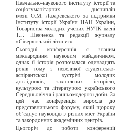
Навчально-наукового інституту історії та
соціогуманітарних дисциплін
імені О.М. Лазаревського за підтримки
Інституту історії України НАН України,
Товариства молодих учених НУЧК імені
Т.Г. Шевченка та редакції журналу
«Сіверянський літопис».
Сьогодні конференція є знаним
міжнародним науковим майданчиком,
однак її історія розпочалася одинадцять
років тому з невеликої студентсько-
аспірантської зустрічі молодих
дослідників, захоплених історією,
культурою та літературою українського
Середньовіччя і ранньомодерної доби. За
цей час конференція виросла до
представницького форуму, який щороку
об’єднує науковців з різних міст України
та закордонних академічних центрів.
Цьогоріч до роботи конференції