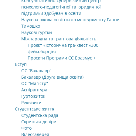
Консультативно-супервізійний центр
психолого-педагогічної та юридичної
підтримки здобувачів освіти
Наукова школа освітнього менеджменту Ганни
Тимошко
Наукові гуртки
Міжнародна та грантова діяльність
Проєкт «Історична гра-квест «300
фейкоборців»
Проєкти Програми ЄС Еразмус +
Вступ
ОС “Бакалавр”
Бакалавр (Друга вища освіта)
ОС “Магістр”
Аспірантура
Гуртожиток
Реквізити
Студентське життя
Студентська рада
Скринька довіри
Фото
Відеогалерея