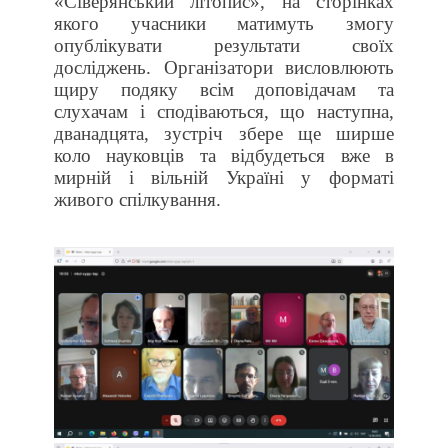
«Сіверянський літопис», на сторінках
якого учасники матимуть змогу
опублікувати результати своїх
досліджень. Організатори висловлюють
щиру подяку всім доповідачам та
слухачам і сподіваються, що наступна,
дванадцята, зустріч збере ще ширше
коло науковців та відбудеться вже в
мирній і вільній Україні у форматі
живого спілкування.