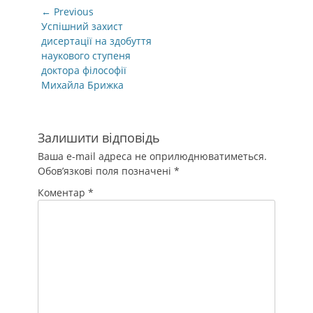
Навігація
← Previous
записів
Previous
Успішний захист
post:
дисертації на здобуття
наукового ступеня
доктора філософії
Михайла Брижка
Залишити відповідь
Ваша e-mail адреса не оприлюднюватиметься.
Обов’язкові поля позначені
*
Коментар
*