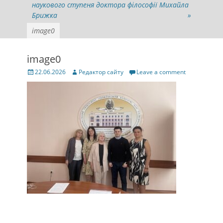
наукового ступеня доктора філософії Михайла
Брижка
»
image0
image0
Posted
Author
22.06.2026
Редактор сайту
Leave a comment
on