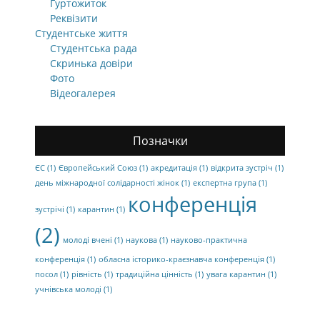
Гуртожиток
Реквізити
Студентське життя
Студентська рада
Скринька довіри
Фото
Відеогалерея
Позначки
ЄС
(1)
Європейський Союз
(1)
акредитація
(1)
відкрита зустріч
(1)
день міжнародної солідарності жінок
(1)
експертна група
(1)
конференція
зустрічі
(1)
карантин
(1)
(2)
молоді вчені
(1)
наукова
(1)
науково-практична
конференція
(1)
обласна історико-краєзнавча конференція
(1)
посол
(1)
рівність
(1)
традиційна цінність
(1)
увага карантин
(1)
учнівська молоді
(1)