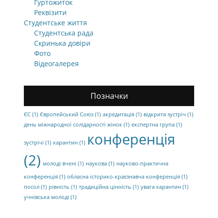
Гуртожиток
Реквізити
Студентське життя
Студентська рада
Скринька довіри
Фото
Відеогалерея
Позначки
ЄС
(1)
Європейський Союз
(1)
акредитація
(1)
відкрита зустріч
(1)
день міжнародної солідарності жінок
(1)
експертна група
(1)
конференція
зустрічі
(1)
карантин
(1)
(2)
молоді вчені
(1)
наукова
(1)
науково-практична
конференція
(1)
обласна історико-краєзнавча конференція
(1)
посол
(1)
рівність
(1)
традиційна цінність
(1)
увага карантин
(1)
учнівська молоді
(1)