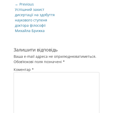
Навігація
← Previous
записів
Previous
Успішний захист
post:
дисертації на здобуття
наукового ступеня
доктора філософії
Михайла Брижка
Залишити відповідь
Ваша e-mail адреса не оприлюднюватиметься.
Обов’язкові поля позначені
*
Коментар
*