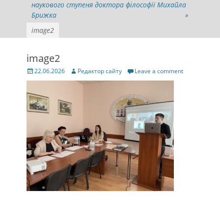
наукового ступеня доктора філософії Михайла
Брижка
»
image2
image2
Posted
Author
22.06.2026
Редактор сайту
Leave a comment
on