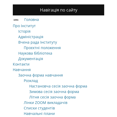
Навігація по сайту
Головна
Про Інститут
Історія
Адміністрація
Вчена рада Інституту
Проєктні положення
Наукова бібліотека
Документація
Контакти
Навчання
Заочна форма навчання
Розклад
Настановча сесія заочна форма
Зимова сесія заочна форма
Літня сесія заочна форма
Лінки ZOOM викладачів
Списки студентів
Навчальні плани