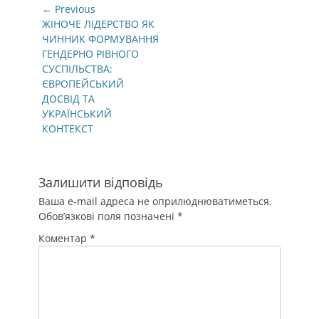
Навігація
← Previous
записів
Previous
ЖІНОЧЕ ЛІДЕРСТВО ЯК
post:
ЧИННИК ФОРМУВАННЯ
ГЕНДЕРНО РІВНОГО
СУСПІЛЬСТВА:
ЄВРОПЕЙСЬКИЙ
ДОСВІД ТА
УКРАЇНСЬКИЙ
КОНТЕКСТ
Залишити відповідь
Ваша e-mail адреса не оприлюднюватиметься.
Обов’язкові поля позначені
*
Коментар
*