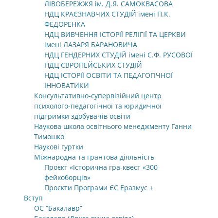
ЛІВОБЕРЕЖЖЯ ім. Д.Я. САМОКВАСОВА
НДЦ КРАЄЗНАВЧИХ СТУДІЙ імені П.К.
ФЕДОРЕНКА
НДЦ ВИВЧЕННЯ ІСТОРІЇ РЕЛІГІЇ ТА ЦЕРКВИ
імені ЛАЗАРЯ БАРАНОВИЧА
НДЦ ГЕНДЕРНИХ СТУДІЙ імені С.Ф. РУСОВОЇ
НДЦ ЄВРОПЕЙСЬКИХ СТУДІЙ
НДЦ ІСТОРІЇ ОСВІТИ ТА ПЕДАГОГІЧНОЇ
ІННОВАТИКИ
Консультативно-супервізійний центр
психолого-педагогічної та юридичної
підтримки здобувачів освіти
Наукова школа освітнього менеджменту Ганни
Тимошко
Наукові гуртки
Міжнародна та грантова діяльність
Проєкт «Історична гра-квест «300
фейкоборців»
Проєкти Програми ЄС Еразмус +
Вступ
ОС “Бакалавр”