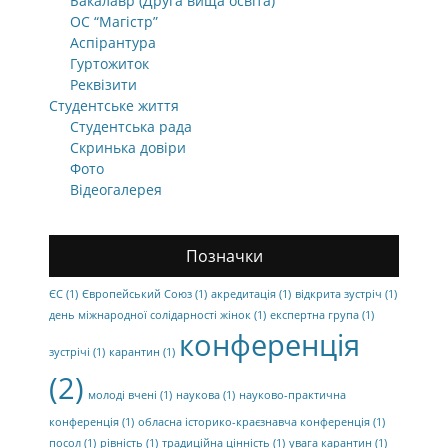
Бакалавр (Друга вища освіта)
ОС “Магістр”
Аспірантура
Гуртожиток
Реквізити
Студентське життя
Студентська рада
Скринька довіри
Фото
Відеогалерея
Позначки
ЄС
(1)
Європейський Союз
(1)
акредитація
(1)
відкрита зустріч
(1)
день міжнародної солідарності жінок
(1)
експертна група
(1)
конференція
зустрічі
(1)
карантин
(1)
(2)
молоді вчені
(1)
наукова
(1)
науково-практична
конференція
(1)
обласна історико-краєзнавча конференція
(1)
посол
(1)
рівність
(1)
традиційна цінність
(1)
увага карантин
(1)