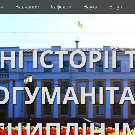
ти
Навчання
Кафедри
Наука
Вступ
НІ ІСТОРІЇ 
ОГУМАНІТ
ЦИПЛІН І