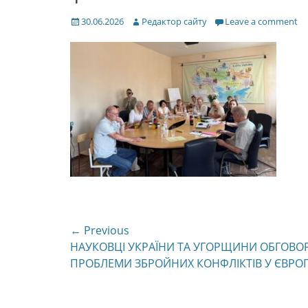
Posted
Author
30.06.2026
Редактор сайту
Leave a comment
on
Навігація
← Previous
Previous
НАУКОВЦІ УКРАЇНИ ТА УГОРЩИНИ ОБГОВО
записів
post:
ПРОБЛЕМИ ЗБРОЙНИХ КОНФЛІКТІВ У ЄВРОП