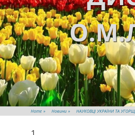
О.М.
Home
»
Новини
»
НАУКОВЦІ УКРАЇНИ ТА УГОР
1