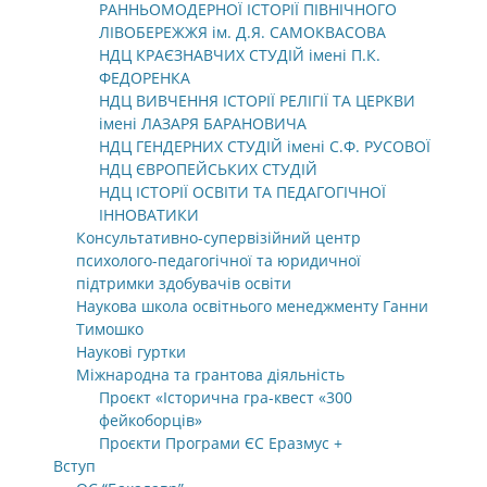
РАННЬОМОДЕРНОЇ ІСТОРІЇ ПІВНІЧНОГО
ЛІВОБЕРЕЖЖЯ ім. Д.Я. САМОКВАСОВА
НДЦ КРАЄЗНАВЧИХ СТУДІЙ імені П.К.
ФЕДОРЕНКА
НДЦ ВИВЧЕННЯ ІСТОРІЇ РЕЛІГІЇ ТА ЦЕРКВИ
імені ЛАЗАРЯ БАРАНОВИЧА
НДЦ ГЕНДЕРНИХ СТУДІЙ імені С.Ф. РУСОВОЇ
НДЦ ЄВРОПЕЙСЬКИХ СТУДІЙ
НДЦ ІСТОРІЇ ОСВІТИ ТА ПЕДАГОГІЧНОЇ
ІННОВАТИКИ
Консультативно-супервізійний центр
психолого-педагогічної та юридичної
підтримки здобувачів освіти
Наукова школа освітнього менеджменту Ганни
Тимошко
Наукові гуртки
Міжнародна та грантова діяльність
Проєкт «Історична гра-квест «300
фейкоборців»
Проєкти Програми ЄС Еразмус +
Вступ