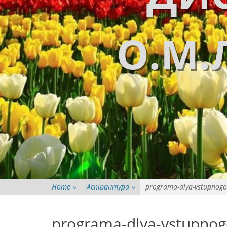
О.М.
Home
»
Аспірантура
»
programa-dlya-vstupnogo-
programa-dlya-vstupnogo