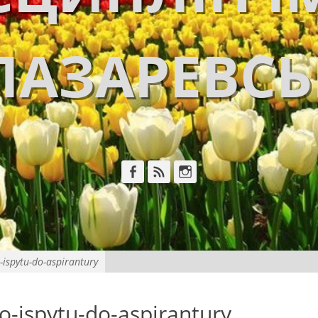
ЛАЗАРЕВС
Facebook
Feed
Instagram
ispytu-do-aspirantury
-ispytu-do-aspirantury