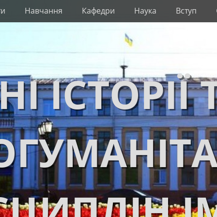
ти
Навчання
Кафедри
Наука
Вступ
НІ ІСТОРІЇ 
ОГУМАНІТ
ЦИПЛІН І