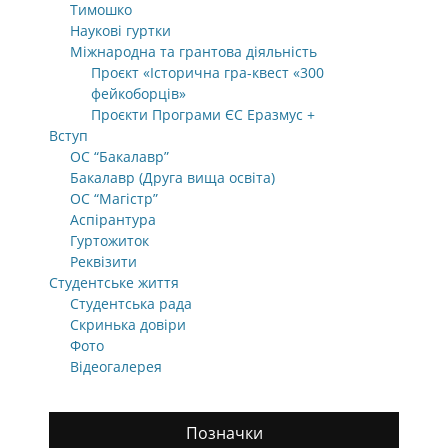
Тимошко
Наукові гуртки
Міжнародна та грантова діяльність
Проєкт «Історична гра-квест «300
фейкоборців»
Проєкти Програми ЄС Еразмус +
Вступ
ОС “Бакалавр”
Бакалавр (Друга вища освіта)
ОС “Магістр”
Аспірантура
Гуртожиток
Реквізити
Студентське життя
Студентська рада
Скринька довіри
Фото
Відеогалерея
Позначки