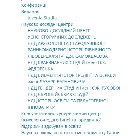
Конференції
Видання
Juvenia Studia
Науково-дослідні центри
НАУКОВО-ДОСЛІДНИЙ ЦЕНТР
УСНОІСТОРИЧНИХ ДОСЛІДЖЕНЬ
НДЦ АРХЕОЛОГІЇ ТА СТАРОДАВНЬОЇ І
РАННЬОМОДЕРНОЇ ІСТОРІЇ ПІВНІЧНОГО
ЛІВОБЕРЕЖЖЯ ім. Д.Я. САМОКВАСОВА
НДЦ КРАЄЗНАВЧИХ СТУДІЙ імені П.К.
ФЕДОРЕНКА
НДЦ ВИВЧЕННЯ ІСТОРІЇ РЕЛІГІЇ ТА ЦЕРКВИ
імені ЛАЗАРЯ БАРАНОВИЧА
НДЦ ГЕНДЕРНИХ СТУДІЙ імені С.Ф. РУСОВОЇ
НДЦ ЄВРОПЕЙСЬКИХ СТУДІЙ
НДЦ ІСТОРІЇ ОСВІТИ ТА ПЕДАГОГІЧНОЇ
ІННОВАТИКИ
Консультативно-супервізійний центр
психолого-педагогічної та юридичної
підтримки здобувачів освіти
Наукова школа освітнього менеджменту Ганни