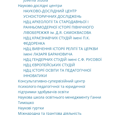
Juvenia Studia
Науково-дослідні центри
НАУКОВО-ДОСЛІДНИЙ ЦЕНТР
УСНОІСТОРИЧНИХ ДОСЛІДЖЕНЬ
НДЦ АРХЕОЛОГІЇ ТА СТАРОДАВНЬОЇ І
РАННЬОМОДЕРНОЇ ІСТОРІЇ ПІВНІЧНОГО
ЛІВОБЕРЕЖЖЯ ім. Д.Я. САМОКВАСОВА
НДЦ КРАЄЗНАВЧИХ СТУДІЙ імені П.К.
ФЕДОРЕНКА
НДЦ ВИВЧЕННЯ ІСТОРІЇ РЕЛІГІЇ ТА ЦЕРКВИ
імені ЛАЗАРЯ БАРАНОВИЧА
НДЦ ГЕНДЕРНИХ СТУДІЙ імені С.Ф. РУСОВОЇ
НДЦ ЄВРОПЕЙСЬКИХ СТУДІЙ
НДЦ ІСТОРІЇ ОСВІТИ ТА ПЕДАГОГІЧНОЇ
ІННОВАТИКИ
Консультативно-супервізійний центр
психолого-педагогічної та юридичної
підтримки здобувачів освіти
Наукова школа освітнього менеджменту Ганни
Тимошко
Наукові гуртки
Міжнародна та грантова діяльність