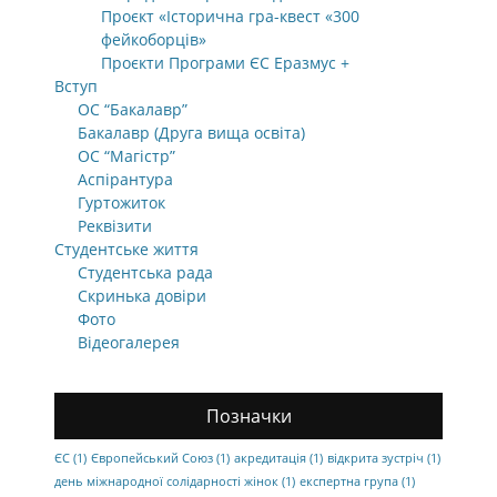
Проєкт «Історична гра-квест «300
фейкоборців»
Проєкти Програми ЄС Еразмус +
Вступ
ОС “Бакалавр”
Бакалавр (Друга вища освіта)
ОС “Магістр”
Аспірантура
Гуртожиток
Реквізити
Студентське життя
Студентська рада
Скринька довіри
Фото
Відеогалерея
Позначки
ЄС
(1)
Європейський Союз
(1)
акредитація
(1)
відкрита зустріч
(1)
день міжнародної солідарності жінок
(1)
експертна група
(1)