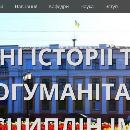
ти
Навчання
Кафедри
Наука
Вступ
НІ ІСТОРІЇ 
ОГУМАНІТ
ЦИПЛІН І