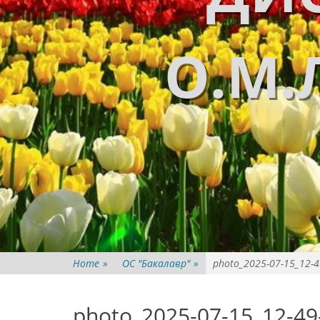
О.М.
Home
»
ОС "Бакалавр"
»
photo_2025-07-15_12-4
photo_2025-07-15_12-49