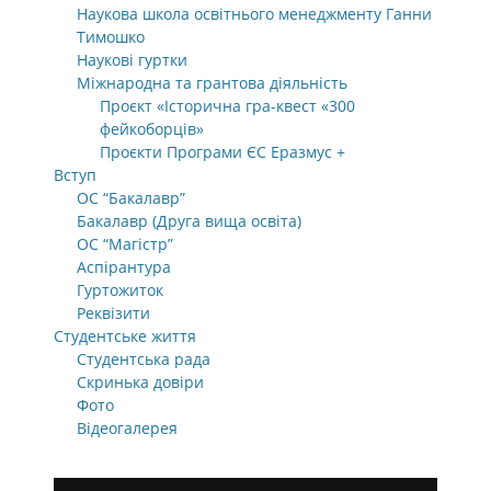
Наукова школа освітнього менеджменту Ганни
Тимошко
Наукові гуртки
Міжнародна та грантова діяльність
Проєкт «Історична гра-квест «300
фейкоборців»
Проєкти Програми ЄС Еразмус +
Вступ
ОС “Бакалавр”
Бакалавр (Друга вища освіта)
ОС “Магістр”
Аспірантура
Гуртожиток
Реквізити
Студентське життя
Студентська рада
Скринька довіри
Фото
Відеогалерея