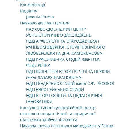
Конференції
Видання
Juvenia Studia
Науково-дослідні центри
НАУКОВО-ДОСЛІДНИЙ ЦЕНТР
УСНОІСТОРИЧНИХ ДОСЛІДЖЕНЬ
НДЦ АРХЕОЛОГІЇ ТА СТАРОДАВНЬОЇ І
РАННЬОМОДЕРНОЇ ІСТОРІЇ ПІВНІЧНОГО
ЛІВОБЕРЕЖЖЯ ім. Д.Я. САМОКВАСОВА
НДЦ КРАЄЗНАВЧИХ СТУДІЙ імені П.К.
ФЕДОРЕНКА
НДЦ ВИВЧЕННЯ ІСТОРІЇ РЕЛІГІЇ ТА ЦЕРКВИ
імені ЛАЗАРЯ БАРАНОВИЧА
НДЦ ГЕНДЕРНИХ СТУДІЙ імені С.Ф. РУСОВОЇ
НДЦ ЄВРОПЕЙСЬКИХ СТУДІЙ
НДЦ ІСТОРІЇ ОСВІТИ ТА ПЕДАГОГІЧНОЇ
ІННОВАТИКИ
Консультативно-супервізійний центр
психолого-педагогічної та юридичної
підтримки здобувачів освіти
Наукова школа освітнього менеджменту Ганни