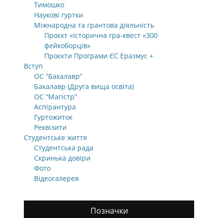
Тимошко
Наукові гуртки
Міжнародна та грантова діяльність
Проєкт «Історична гра-квест «300
фейкоборців»
Проєкти Програми ЄС Еразмус +
Вступ
ОС “Бакалавр”
Бакалавр (Друга вища освіта)
ОС “Магістр”
Аспірантура
Гуртожиток
Реквізити
Студентське життя
Студентська рада
Скринька довіри
Фото
Відеогалерея
Позначки