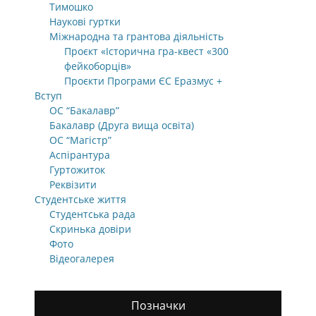
Тимошко
Наукові гуртки
Міжнародна та грантова діяльність
Проєкт «Історична гра-квест «300
фейкоборців»
Проєкти Програми ЄС Еразмус +
Вступ
ОС “Бакалавр”
Бакалавр (Друга вища освіта)
ОС “Магістр”
Аспірантура
Гуртожиток
Реквізити
Студентське життя
Студентська рада
Скринька довіри
Фото
Відеогалерея
Позначки