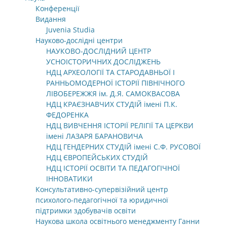
Конференції
Видання
Juvenia Studia
Науково-дослідні центри
НАУКОВО-ДОСЛІДНИЙ ЦЕНТР
УСНОІСТОРИЧНИХ ДОСЛІДЖЕНЬ
НДЦ АРХЕОЛОГІЇ ТА СТАРОДАВНЬОЇ І
РАННЬОМОДЕРНОЇ ІСТОРІЇ ПІВНІЧНОГО
ЛІВОБЕРЕЖЖЯ ім. Д.Я. САМОКВАСОВА
НДЦ КРАЄЗНАВЧИХ СТУДІЙ імені П.К.
ФЕДОРЕНКА
НДЦ ВИВЧЕННЯ ІСТОРІЇ РЕЛІГІЇ ТА ЦЕРКВИ
імені ЛАЗАРЯ БАРАНОВИЧА
НДЦ ГЕНДЕРНИХ СТУДІЙ імені С.Ф. РУСОВОЇ
НДЦ ЄВРОПЕЙСЬКИХ СТУДІЙ
НДЦ ІСТОРІЇ ОСВІТИ ТА ПЕДАГОГІЧНОЇ
ІННОВАТИКИ
Консультативно-супервізійний центр
психолого-педагогічної та юридичної
підтримки здобувачів освіти
Наукова школа освітнього менеджменту Ганни