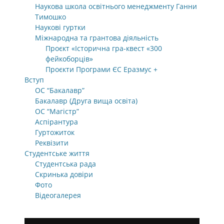
Наукова школа освітнього менеджменту Ганни
Тимошко
Наукові гуртки
Міжнародна та грантова діяльність
Проєкт «Історична гра-квест «300
фейкоборців»
Проєкти Програми ЄС Еразмус +
Вступ
ОС “Бакалавр”
Бакалавр (Друга вища освіта)
ОС “Магістр”
Аспірантура
Гуртожиток
Реквізити
Студентське життя
Студентська рада
Скринька довіри
Фото
Відеогалерея