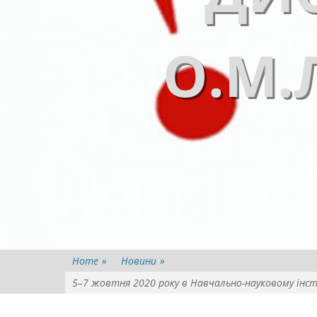
О.М.
Home
»
Новини
»
5–7 жовтня 2020 року в Навчально-науковому інст