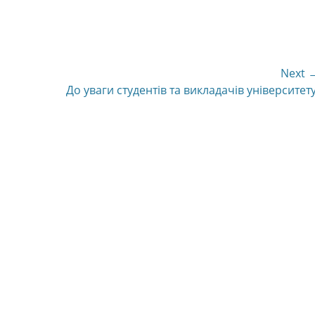
Next 
Next
До уваги студентів та викладачів університету
post: