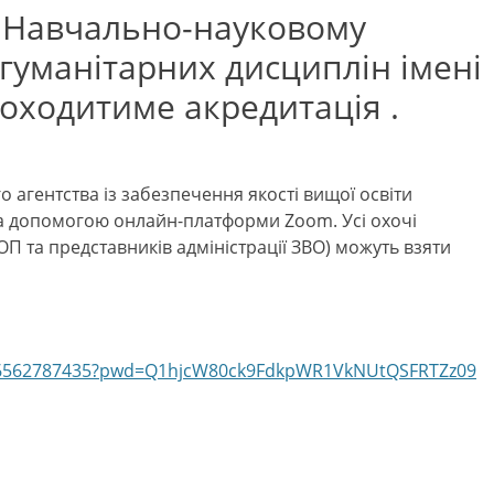
в Навчально-науковому
ціогуманітарних дисциплін імені
роходитиме акредитація .
о агентства із забезпечення якості вищої освіти
 за допомогою онлайн-платформи Zoom. Усі охочі
ОП та представників адміністрації ЗВО) можуть взяти
/76562787435?pwd=Q1hjcW80ck9FdkpWR1VkNUtQSFRTZz09