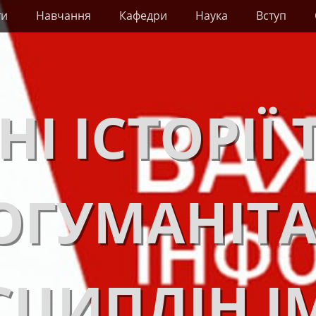
ти
Навчання
Кафедри
Наука
Вступ
НІ ІСТОРІЇ 
ОГУМАНІТ
ЦИПЛІН І