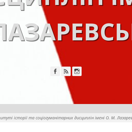
ЛАЗАРЕВС
Facebook
Feed
Instagram
итуті історії та соціогуманітарних дисциплін імені О. М. Лазаре