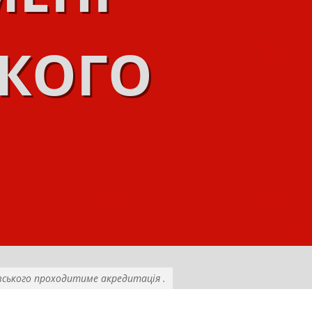
ЬКОГО
вського проходитиме акредитація .