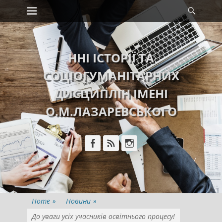
Primary Menu
Searc
Skip
to
content
ННІ ІСТОРІЇ ТА
СОЦІОГУМАНІТАРНИХ
ДИСЦИПЛІН ІМЕНІ
О.М.ЛАЗАРЕВСЬКОГО
Facebook
Feed
Instagram
Home
»
Новини
»
До уваги усіх учасників освітнього процесу!