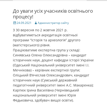
До уваги усіх учасників освітнього
процесу!
Posted
Author
24.09.2021
Администратор сайту
on
З 30 вересня по 2 жовтня 2021 р.
відбуватиметься акредитація освітньої
програми “Історія та археологія” другого
(магістерського) рівня.
Праціюватиме експертна група у складі:
Синявська Олена Олександрівна – кандидат
історичних наук, доцент кафедри історії України
(Одеський Національний університет імені І.І.
Мечнікова) – керівник експертної групи;
Оліцький В’ячеслав Олександрович, кандидат
історичних наук (Сумський державний
педагогічний університет імені А.С. Макаренка);
Карпюк Ірина Василівна (Чернівецький
національний університет імені Юрія
Федьковича, здобувач вищої освіти).