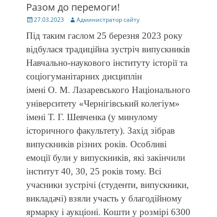
Разом до перемоги!
Posted
Author
27.03.2023
Администратор сайту
on
Під таким гаслом 25 березня 2023 року
відбулася традиційна зустріч випускників
Навчально-наукового інституту історії та
соціогуманітарних дисциплін
імені О. М. Лазаревського Національного
університету «Чернігівський колегіум»
імені Т. Г. Шевченка (у минулому
історичного факультету). Захід зібрав
випускників різних років. Особливі
емоції були у випускників, які закінчили
інститут 40, 30, 25 років тому. Всі
учасники зустрічі (студенти, випускники,
викладачі) взяли участь у благодійному
ярмарку і аукціоні. Кошти у розмірі 6300