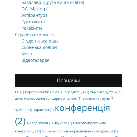
Бакалавр (Друга вища освіта)
ОС “Магістр”
Аспірантура
Гуртожиток
Реквізити
Студентське життя
Студентська рада
Скринька довіри
Фото
Відеогалерея
Позначки
ЄС
(1)
Європейський Союз
(1)
акредитація
(1)
відкрита зустріч
(1)
день міжнародної солідарності жінок
(1)
експертна група
(1)
конференція
зустрічі
(1)
карантин
(1)
(2)
молоді вчені
(1)
наукова
(1)
науково-практична
конференція
(1)
обласна історико-краєзнавча конференція
(1)