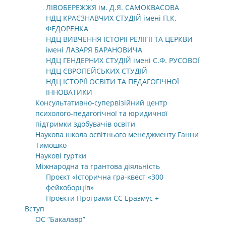
ЛІВОБЕРЕЖЖЯ ім. Д.Я. САМОКВАСОВА
НДЦ КРАЄЗНАВЧИХ СТУДІЙ імені П.К.
ФЕДОРЕНКА
НДЦ ВИВЧЕННЯ ІСТОРІЇ РЕЛІГІЇ ТА ЦЕРКВИ
імені ЛАЗАРЯ БАРАНОВИЧА
НДЦ ГЕНДЕРНИХ СТУДІЙ імені С.Ф. РУСОВОЇ
НДЦ ЄВРОПЕЙСЬКИХ СТУДІЙ
НДЦ ІСТОРІЇ ОСВІТИ ТА ПЕДАГОГІЧНОЇ
ІННОВАТИКИ
Консультативно-супервізійний центр
психолого-педагогічної та юридичної
підтримки здобувачів освіти
Наукова школа освітнього менеджменту Ганни
Тимошко
Наукові гуртки
Міжнародна та грантова діяльність
Проєкт «Історична гра-квест «300
фейкоборців»
Проєкти Програми ЄС Еразмус +
Вступ
ОС “Бакалавр”