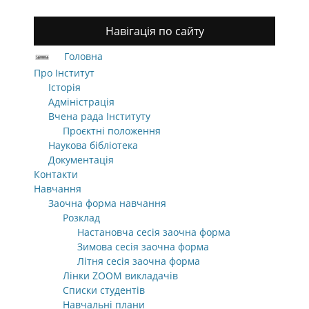
Навігація по сайту
Головна
Про Інститут
Історія
Адміністрація
Вчена рада Інституту
Проєктні положення
Наукова бібліотека
Документація
Контакти
Навчання
Заочна форма навчання
Розклад
Настановча сесія заочна форма
Зимова сесія заочна форма
Літня сесія заочна форма
Лінки ZOOM викладачів
Списки студентів
Навчальні плани