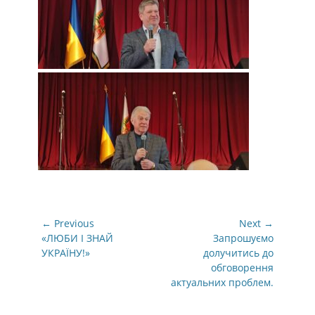
Навігація
← Previous
Next →
записів
Previous
Next
«ЛЮБИ І ЗНАЙ
Запрошуємо
post:
post:
УКРАЇНУ!»
долучитись до
обговорення
актуальних проблем.