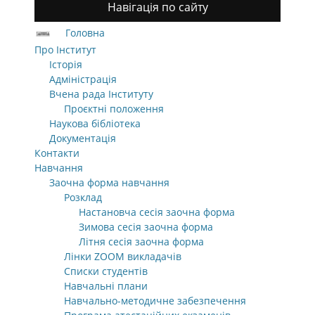
Навігація по сайту
Головна
Про Інститут
Історія
Адміністрація
Вчена рада Інституту
Проєктні положення
Наукова бібліотека
Документація
Контакти
Навчання
Заочна форма навчання
Розклад
Настановча сесія заочна форма
Зимова сесія заочна форма
Літня сесія заочна форма
Лінки ZOOM викладачів
Списки студентів
Навчальні плани
Навчально-методичне забезпечення