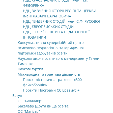
НДЦ КРАЄЗНАВЧИХ СТУДІЙ імені П.К.
ФЕДОРЕНКА
НДЦ ВИВЧЕННЯ ІСТОРІЇ РЕЛІГІЇ ТА ЦЕРКВИ
імені ЛАЗАРЯ БАРАНОВИЧА
НДЦ ГЕНДЕРНИХ СТУДІЙ імені С.Ф. РУСОВОЇ
НДЦ ЄВРОПЕЙСЬКИХ СТУДІЙ
НДЦ ІСТОРІЇ ОСВІТИ ТА ПЕДАГОГІЧНОЇ
ІННОВАТИКИ
Консультативно-супервізійний центр
психолого-педагогічної та юридичної
підтримки здобувачів освіти
Наукова школа освітнього менеджменту Ганни
Тимошко
Наукові гуртки
Міжнародна та грантова діяльність
Проєкт «Історична гра-квест «300
фейкоборців»
Проєкти Програми ЄС Еразмус +
Вступ
ОС “Бакалавр”
Бакалавр (Друга вища освіта)
ОС “Магістр”