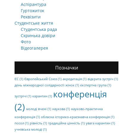
Аспірантура
Гуртожиток
Реквізити
Студентське життя
Студентська рада
Скринька довіри
Фото
Відеогалерея
Позначки
ЄС
(1)
Європейський Союз
(1)
акредитація
(1)
відкрита зустріч
(1)
день міжнародної солідарності жінок
(1)
експертна група
(1)
конференція
зустрічі
(1)
карантин
(1)
(2)
молоді вчені
(1)
наукова
(1)
науково-практична
конференція
(1)
обласна історико-краєзнавча конференція
(1)
посол
(1)
рівність
(1)
традиційна цінність
(1)
увага карантин
(1)
учнівська молоді
(1)