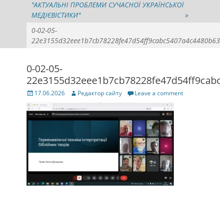
"АКТУАЛЬНІ ПРОБЛЕМИ СУЧАСНОЇ УКРАЇНСЬКОЇ
МЕДІЄВІСТИКИ"
»
0-02-05-
22e3155d32eee1b7cb78228fe47d54ff9cabc5407a4c4480b6
0-02-05-
22e3155d32eee1b7cb78228fe47d54ff9cab
Posted
Author
17.06.2026
Редактор сайту
Leave a comment
on