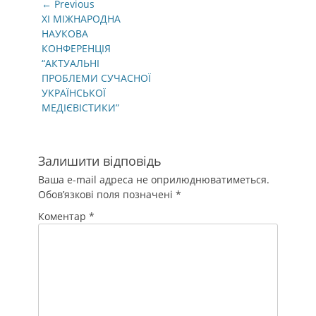
Навігація
← Previous
записів
Previous
ХІ МІЖНАРОДНА
post:
НАУКОВА
КОНФЕРЕНЦІЯ
“АКТУАЛЬНІ
ПРОБЛЕМИ СУЧАСНОЇ
УКРАЇНСЬКОЇ
МЕДІЄВІСТИКИ”
Залишити відповідь
Ваша e-mail адреса не оприлюднюватиметься.
Обов’язкові поля позначені
*
Коментар
*