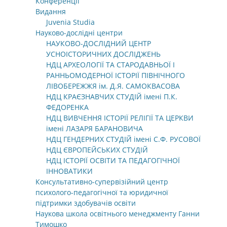
Конференції
Видання
Juvenia Studia
Науково-дослідні центри
НАУКОВО-ДОСЛІДНИЙ ЦЕНТР
УСНОІСТОРИЧНИХ ДОСЛІДЖЕНЬ
НДЦ АРХЕОЛОГІЇ ТА СТАРОДАВНЬОЇ І
РАННЬОМОДЕРНОЇ ІСТОРІЇ ПІВНІЧНОГО
ЛІВОБЕРЕЖЖЯ ім. Д.Я. САМОКВАСОВА
НДЦ КРАЄЗНАВЧИХ СТУДІЙ імені П.К.
ФЕДОРЕНКА
НДЦ ВИВЧЕННЯ ІСТОРІЇ РЕЛІГІЇ ТА ЦЕРКВИ
імені ЛАЗАРЯ БАРАНОВИЧА
НДЦ ГЕНДЕРНИХ СТУДІЙ імені С.Ф. РУСОВОЇ
НДЦ ЄВРОПЕЙСЬКИХ СТУДІЙ
НДЦ ІСТОРІЇ ОСВІТИ ТА ПЕДАГОГІЧНОЇ
ІННОВАТИКИ
Консультативно-супервізійний центр
психолого-педагогічної та юридичної
підтримки здобувачів освіти
Наукова школа освітнього менеджменту Ганни
Тимошко