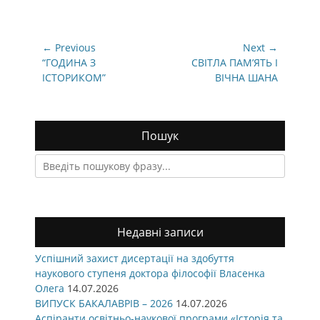
Навігація
← Previous
Next →
записів
Previous
Next
“ГОДИНА З
СВІТЛА ПАМ’ЯТЬ І
post:
post:
ІСТОРИКОМ”
ВІЧНА ШАНА
Пошук
Search
for:
Недавні записи
Успішний захист дисертації на здобуття
наукового ступеня доктора філософії Власенка
Олега
14.07.2026
ВИПУСК БАКАЛАВРІВ – 2026
14.07.2026
Аспіранти освітньо-наукової програми «Історія та