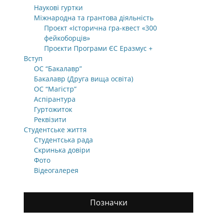
Наукові гуртки
Міжнародна та грантова діяльність
Проєкт «Історична гра-квест «300
фейкоборців»
Проєкти Програми ЄС Еразмус +
Вступ
ОС “Бакалавр”
Бакалавр (Друга вища освіта)
ОС “Магістр”
Аспірантура
Гуртожиток
Реквізити
Студентське життя
Студентська рада
Скринька довіри
Фото
Відеогалерея
Позначки