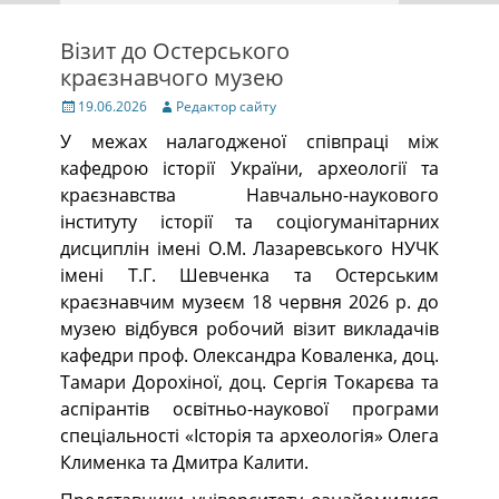
Візит до Остерського
краєзнавчого музею
Posted
Author
19.06.2026
Редактор сайту
on
У межах налагодженої співпраці між
кафедрою історії України, археології та
краєзнавства Навчально-наукового
інституту історії та соціогуманітарних
дисциплін імені О.М. Лазаревського НУЧК
імені Т.Г. Шевченка та Остерським
краєзнавчим музеєм 18 червня 2026 р. до
музею відбувся робочий візит викладачів
кафедри проф. Олександра Коваленка, доц.
Тамари Дорохіної, доц. Сергія Токарєва та
аспірантів освітньо-наукової програми
спеціальності «Історія та археологія» Олега
Клименка та Дмитра Калити.