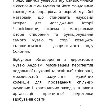
Представники університету ознайомилися
з експозиціями музею та його фондовими
колекціями, опрацювали окремі музейні
матеріали, що становлять науковий
інтерес для дослідження історії
Чернігівщини, зокрема з матеріалами
історії створення та функціонування
самого музею та історії козацько-
старшинського і дворянського роду
Солонин.
Відбулося обговорення з директором
музею Андрієм Мисливецем перспектив
подальшої наукової та освітньої співпраці,
можливостей залучення музейних
колекцій для проведення спільних
наукових і краєзнавчих заходів, а також
організації практичної підготовки
здобувачів освіти.