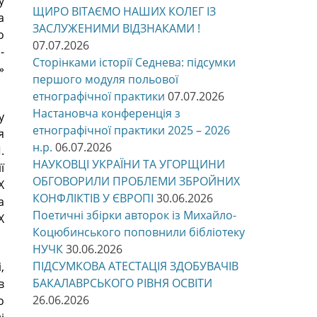
у
ЩИРО ВІТАЄМО НАШИХ КОЛЕГ ІЗ
а
ЗАСЛУЖЕНИМИ ВІДЗНАКАМИ !
о
07.07.2026
-
Сторінками історії Седнева: підсумки
»
першого модуля польової
етнографічної практики
07.07.2026
Настановча конференція з
у
етнографічної практики 2025 – 2026
я
н.р.
06.07.2026
.
НАУКОВЦІ УКРАЇНИ ТА УГОРЩИНИ
ї
ОБГОВОРИЛИ ПРОБЛЕМИ ЗБРОЙНИХ
X
КОНФЛІКТІВ У ЄВРОПІ
30.06.2026
а
Поетичні збірки авторок із Михайло-
Х
Коцюбинського поповнили бібліотеку
НУЧК
30.06.2026
ПІДСУМКОВА АТЕСТАЦІЯ ЗДОБУВАЧІВ
,
БАКАЛАВРСЬКОГО РІВНЯ ОСВІТИ
в
26.06.2026
о