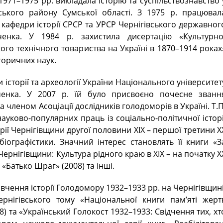
1971–1975 рр. викладала історію та суспільствознавство 
ського району Сумської області. З 1975 р. працювал
кафедри історії СРСР та УРСР Чернігівського державног
вченка. У 1984 р. захистила дисертацію «Культурно
кого технічного товариства на Україні в 1870–1914 роках
торичних наук.
и історії та археології України Національного університет
вченка. У 2007 р. їй було присвоєно почесне званн
 членом Асоціації дослідників голодоморів в Україні. Т.П
уково-популярних праць із соціально-політичної історі
торії Чернігівщини другої половини XIX – першої третини X
 біографістики. Значний інтерес становлять її книги «З
ії Чернігівщини: Культура рідного краю в ХІХ – на початку Х
, «Батько Шраг» (2008) та інші.
вчення історії Голодомору 1932–1933 рр. на Чернігівщині
ернігівського тому «Національної книги пам’яті жерт
8) та «Український Голокост 1932–1933: Свідчення тих, хт