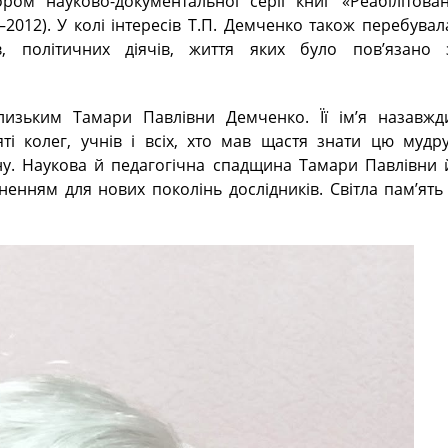
ром науково-документальної серії книг «Реабілітован
0–2012). У колі інтересів Т.П. Демченко також перебувал
ів, політичних діячів, життя яких було пов’язано 
лизьким Тамари Павлівни Демченко. Її ім’я назавжд
яті колег, учнів і всіх, хто мав щастя знати цю мудру
ну. Наукова й педагогічна спадщина Тамари Павлівни 
енням для нових поколінь дослідників. Світла пам’ять 