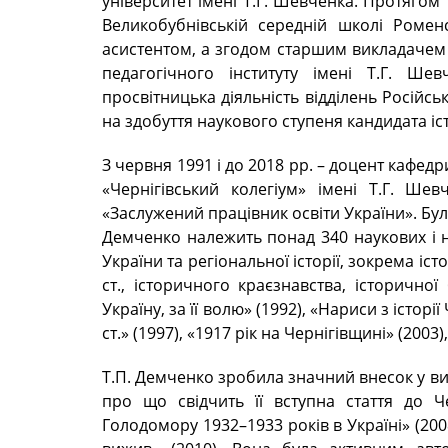
університет імені Т.Г. Шевченка. Протягом 
Великобубнівській середній школі Ромен
асистентом, а згодом старшим викладачем 
педагогічного інституту імені Т.Г. Ше
просвітницька діяльність відділень Російсь
на здобуття наукового ступеня кандидата іс
З червня 1991 і до 2018 рр. – доцент кафедр
«Чернігівський колегіум» імені Т.Г. Ше
«Заслужений працівник освіти України». Була
Демченко належить понад 340 наукових і на
України та регіональної історії, зокрема іс
ст., історичного краєзнавства, історичної
Україну, за її волю» (1992), «Нариси з істор
ст.» (1997), «1917 рік на Чернігівщині» (2003)
Т.П. Демченко зробила значний внесок у ви
про що свідчить її вступна стаття до Ч
Голодомору 1932–1933 років в Україні» (200