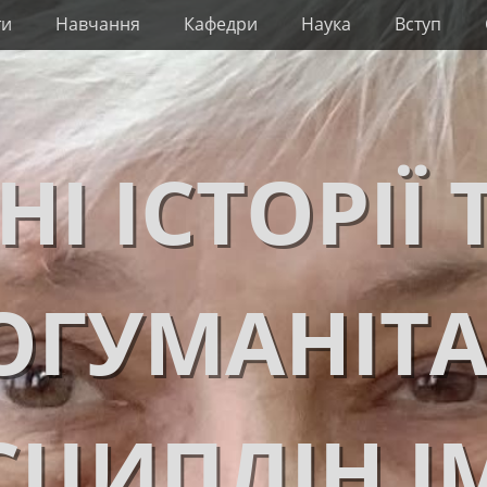
ти
Навчання
Кафедри
Наука
Вступ
НІ ІСТОРІЇ 
ОГУМАНІТ
ЦИПЛІН І