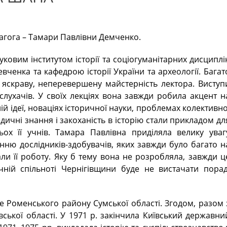
дагога – Тамари Павлівни Демченко.
уковим інститутом історії та соціогуманітарних дисциплі
вченка та кафедрою історії України та археології. Багат
 яскраву, неперевершену майстерність лектора. Виступ
слухачів. У своїх лекціях вона завжди робила акцент н
ій ідеї, новаціях історичної науки, проблемах колективно
едичні знання і закоханість в історію стали прикладом дл
ьох її учнів. Тамара Павлівна приділяла велику уваг
анню дослідників-здобувачів, яких завжди було багато н
ли її роботу. Яку б тему вона не розробляла, завжди ц
чній спільноті Чернігівщини буде не вистачати порад
е Роменського району Сумської області. Згодом, разом 
вської області. У 1971 р. закінчила Київський державни