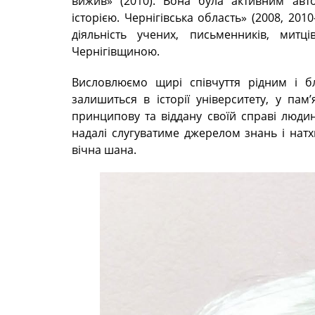
вижив» (2010). Вона була активним авто
історією. Чернігівська область» (2008, 201
діяльність учених, письменників, митц
Чернігівщиною.
Висловлюємо щирі співчуття рідним і б
залишиться в історії університету, у пам’
принципову та віддану своїй справі люди
надалі слугуватиме джерелом знань і натхн
вічна шана.