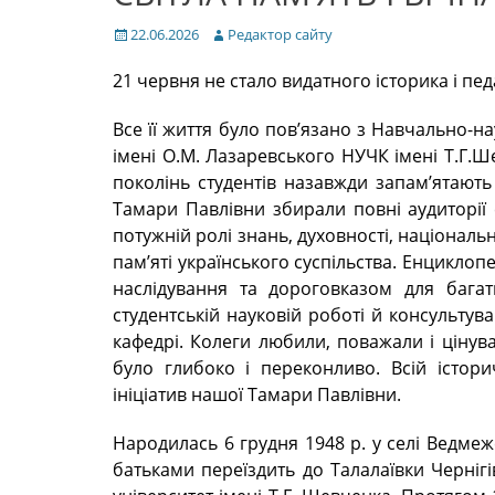
Posted
Author
22.06.2026
Редактор сайту
on
21 червня не стало видатного історика і пе
Все її життя було пов’язано з Навчально-на
імені О.М. Лазаревського НУЧК імені Т.Г.Ше
поколінь студентів назавжди запам’ятають
Тамари Павлівни збирали повні аудиторії 
потужній ролі знань, духовності, національн
пам’яті українського суспільства. Енциклоп
наслідування та дороговказом для багат
студентській науковій роботі й консультув
кафедрі. Колеги любили, поважали і цінува
було глибоко і переконливо. Всій істори
ініціатив нашої Тамари Павлівни.
Народилась 6 грудня 1948 р. у селі Ведмеж
батьками переїздить до Талалаївки Чернігі