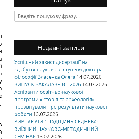
Search
for:
н
о
Недавні записи
и
а
Успішний захист дисертації на
ї
здобуття наукового ступеня доктора
я
філософії Власенка Олега
14.07.2026
у
ВИПУСК БАКАЛАВРІВ – 2026
14.07.2026
а
Аспіранти освітньо-наукової
е
програми «Історія та археологія»
,
прозвітували про результати наукової
роботи
13.07.2026
ВИВЧАЮЧИ СПАДЩИНУ СЕДНЕВА:
з
ВИЇЗНИЙ НАУКОВО-МЕТОДИЧНИЙ
й
СЕМІНАР
13.07.2026