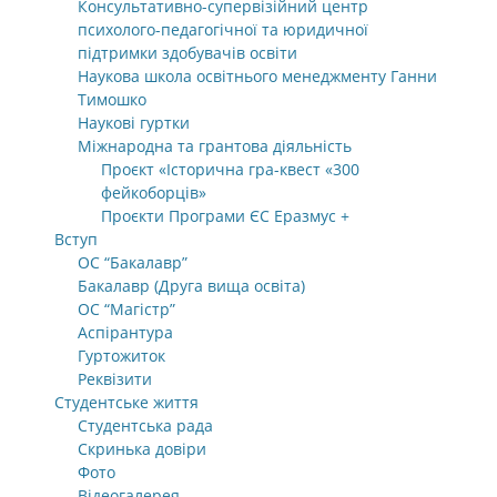
Консультативно-супервізійний центр
психолого-педагогічної та юридичної
підтримки здобувачів освіти
Наукова школа освітнього менеджменту Ганни
Тимошко
Наукові гуртки
Міжнародна та грантова діяльність
Проєкт «Історична гра-квест «300
фейкоборців»
Проєкти Програми ЄС Еразмус +
Вступ
ОС “Бакалавр”
Бакалавр (Друга вища освіта)
ОС “Магістр”
Аспірантура
Гуртожиток
Реквізити
Студентське життя
Студентська рада
Скринька довіри
Фото
Відеогалерея