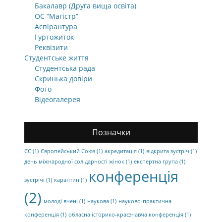
Бакалавр (Друга вища освіта)
ОС “Магістр”
Аспірантура
Гуртожиток
Реквізити
Студентське життя
Студентська рада
Скринька довіри
Фото
Відеогалерея
Позначки
ЄС
(1)
Європейський Союз
(1)
акредитація
(1)
відкрита зустріч
(1)
день міжнародної солідарності жінок
(1)
експертна група
(1)
конференція
зустрічі
(1)
карантин
(1)
(2)
молоді вчені
(1)
наукова
(1)
науково-практична
конференція
(1)
обласна історико-краєзнавча конференція
(1)