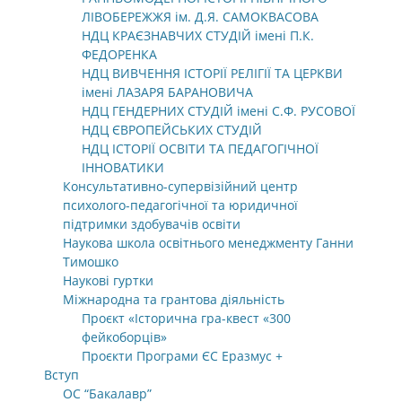
ЛІВОБЕРЕЖЖЯ ім. Д.Я. САМОКВАСОВА
НДЦ КРАЄЗНАВЧИХ СТУДІЙ імені П.К.
ФЕДОРЕНКА
НДЦ ВИВЧЕННЯ ІСТОРІЇ РЕЛІГІЇ ТА ЦЕРКВИ
імені ЛАЗАРЯ БАРАНОВИЧА
НДЦ ГЕНДЕРНИХ СТУДІЙ імені С.Ф. РУСОВОЇ
НДЦ ЄВРОПЕЙСЬКИХ СТУДІЙ
НДЦ ІСТОРІЇ ОСВІТИ ТА ПЕДАГОГІЧНОЇ
ІННОВАТИКИ
Консультативно-супервізійний центр
психолого-педагогічної та юридичної
підтримки здобувачів освіти
Наукова школа освітнього менеджменту Ганни
Тимошко
Наукові гуртки
Міжнародна та грантова діяльність
Проєкт «Історична гра-квест «300
фейкоборців»
Проєкти Програми ЄС Еразмус +
Вступ
ОС “Бакалавр”