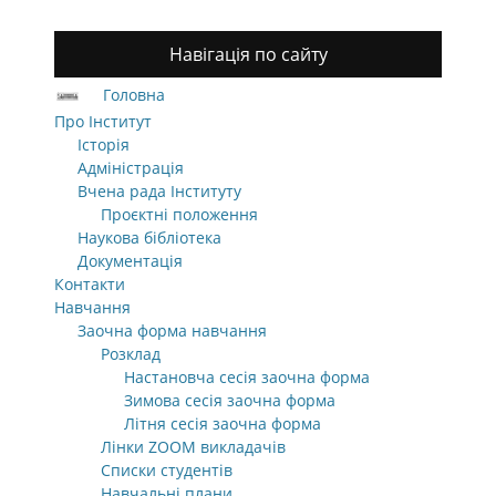
Навігація по сайту
Головна
Про Інститут
Історія
Адміністрація
Вчена рада Інституту
Проєктні положення
Наукова бібліотека
Документація
Контакти
Навчання
Заочна форма навчання
Розклад
Настановча сесія заочна форма
Зимова сесія заочна форма
Літня сесія заочна форма
Лінки ZOOM викладачів
Списки студентів
Навчальні плани