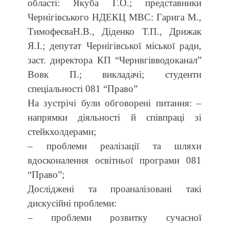
області: Якуба Г.О.;
представники
Чернігівського НДЕКЦ МВС: Гарига М.,
ТимофеєваН.В., Діденко Т.П., Дрижак
Я.І.;
депутат Чернігівської міської ради,
заст. директора КП “Чернвгівводоканал”
Вовк П.;
викладачі;
студенти
спеціальності 081 “Право”
На зустрічі були обговорені питання: –
напрямки діяльності й співпраці зі
стейкхолдерами;
– проблеми реалізації та шляхи
вдосконалення освітньої програми 081
“Право”;
Досліджені та проаналізовані такі
дискусійні проблеми:
– проблеми розвитку сучасної