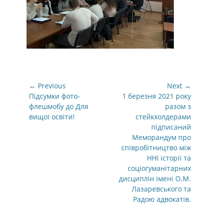
Навігація
← Previous
Next →
записів
Previous
Next
Підсумки фото-
1 березня 2021 року
post:
post:
флешмобу до Для
разом з
вищої освіти!
стейкхолдерами
підписаний
Меморандум про
співробітництво між
ННІ історії та
соціогуманітарних
дисциплін імені О.М.
Лазаревського та
Радою адвокатів.