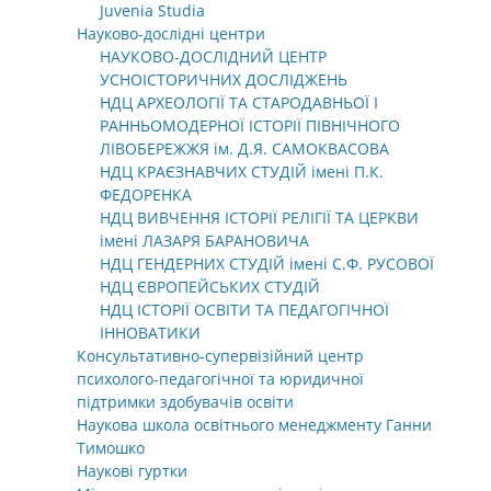
Juvenia Studia
Науково-дослідні центри
НАУКОВО-ДОСЛІДНИЙ ЦЕНТР
УСНОІСТОРИЧНИХ ДОСЛІДЖЕНЬ
НДЦ АРХЕОЛОГІЇ ТА СТАРОДАВНЬОЇ І
РАННЬОМОДЕРНОЇ ІСТОРІЇ ПІВНІЧНОГО
ЛІВОБЕРЕЖЖЯ ім. Д.Я. САМОКВАСОВА
НДЦ КРАЄЗНАВЧИХ СТУДІЙ імені П.К.
ФЕДОРЕНКА
НДЦ ВИВЧЕННЯ ІСТОРІЇ РЕЛІГІЇ ТА ЦЕРКВИ
імені ЛАЗАРЯ БАРАНОВИЧА
НДЦ ГЕНДЕРНИХ СТУДІЙ імені С.Ф. РУСОВОЇ
НДЦ ЄВРОПЕЙСЬКИХ СТУДІЙ
НДЦ ІСТОРІЇ ОСВІТИ ТА ПЕДАГОГІЧНОЇ
ІННОВАТИКИ
Консультативно-супервізійний центр
психолого-педагогічної та юридичної
підтримки здобувачів освіти
Наукова школа освітнього менеджменту Ганни
Тимошко
Наукові гуртки