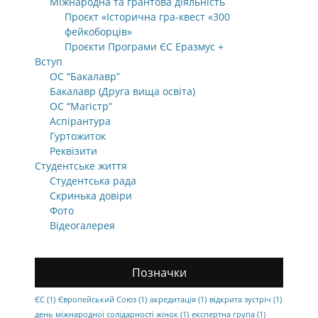
Міжнародна та грантова діяльність
Проєкт «Історична гра-квест «300
фейкоборців»
Проєкти Програми ЄС Еразмус +
Вступ
ОС “Бакалавр”
Бакалавр (Друга вища освіта)
ОС “Магістр”
Аспірантура
Гуртожиток
Реквізити
Студентське життя
Студентська рада
Скринька довіри
Фото
Відеогалерея
Позначки
ЄС
(1)
Європейський Союз
(1)
акредитація
(1)
відкрита зустріч
(1)
день міжнародної солідарності жінок
(1)
експертна група
(1)