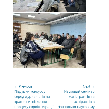
Навігація
← Previous
Next →
записів
Previous
Next
Підсумки конкурсу
Науковий семінар
post:
post:
серед журналістів на
магістрантів та
краще висвітлення
аспірантів в
процесу євроінтеграції
Навчально-науковому