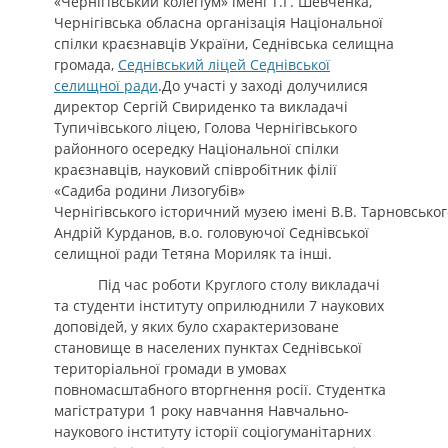
«Чернігівський колегіум» імені
Т.Г.
Шевченка,
Чернігівська обласна організація Національної
спілки краєзнавців України, Седнівська селищна
громада,
Седнівський ліцей Седнівської
селищної ради
.
До участі у заході долучилися
директор
Сергій Свириденко
та викладачі
Тупичівського ліцею,
Голова Чернігівського
районного осередку Національної спілки
краєзнавців, науковий співробітник філії
«Садиба родини Лизогубів»
Чернігівського
історичний
музею
імені В.В.
Тарновськог
Андрій Курданов,
в.о. головуючої Седнівської
селищної ради Тетяна Мориляк та інші
.
Під час роботи Круглого столу викладачі
та студенти інституту оприлюднили 7 наукових
доповідей, у яких було схарактеризоване
становище в населених пунктах Седнівської
територіальної громади в умовах
повномасштабного вторгнення росії.
С
тудентка
магістратури 1 року навчання
Навчально-
наукового інституту історії
соціогуманітарних