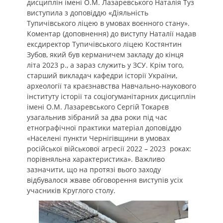
дисциплін
імені О.М. Лазаревського
Наталія Туз
виступила з доповіддю
«
Діяльність
Тупичівського ліцею в умовах воєнного стану
»
.
Коментар (доповнення) до
в
иступу Наталії надав
ексдиректор Тупичівського ліцею Костянтин
Зубов,
який був керманичем закладу до кінця
літа 2023 р., а зараз служить у ЗСУ. Крім того,
старший викладач кафедри
історії України,
археології та краєзнавства Навчально-наукового
інституту історії та соціогуманітарних дисциплін
імені О.М.
Лазаревського
Сергій Токарєв
узагальнив зібраний за два роки під час
етнографічної практики матеріал доповіддю
«
Населені пункти
Чернігівщини в умовах
російської військової агресії 2022 – 2023 роках:
порівняльна характеристика
».
Важливо
зазначити, що на протязі вього заходу
в
ідбувалося жваве обговорення виступів усіх
учасників Круглого столу.