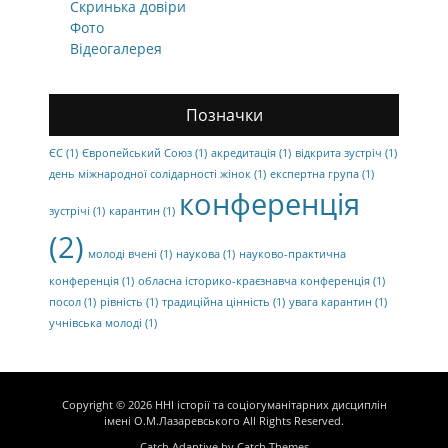
Скринька довіри
Фото
Відеогалерея
Позначки
ЄС
(1)
Європейський Союз
(1)
акредитація
(1)
відкрита зустріч
(1)
день міжнародної солідарності жінок
(1)
експертна група
(1)
конференція
зустрічі
(1)
карантин
(1)
(2)
молоді вчені
(1)
наукова
(1)
науково-практична
конференція
(1)
обласна історико-краєзнавча конференція
(1)
посол
(1)
рівність
(1)
традиційна цінність
(1)
увага карантин
(1)
учнівська молоді
(1)
Copyright © 2026
ННІ історії та соціогуманітарних дисциплін
імені О.М.Лазаревського
All Rights Reserved.
Catch Adaptive by
Catch Themes