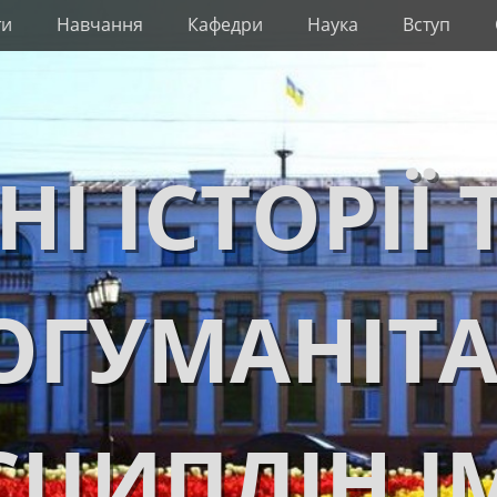
ти
Навчання
Кафедри
Наука
Вступ
НІ ІСТОРІЇ 
ОГУМАНІТ
ЦИПЛІН І