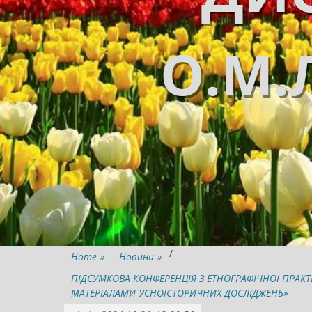
О.М.
/
Home
»
Новини
»
ПІДСУМКОВА КОНФЕРЕНЦІЯ З ЕТНОГРАФІЧНОЇ ПРАКТИК
МАТЕРІАЛАМИ УСНОІСТОРИЧНИХ ДОСЛІДЖЕНЬ»