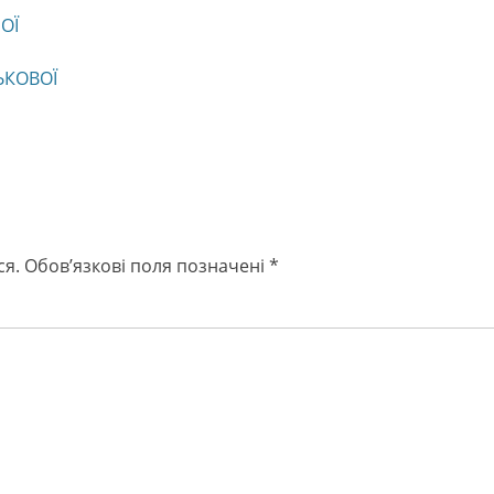
ОЇ
ЬКОВОЇ
ся.
Обов’язкові поля позначені
*