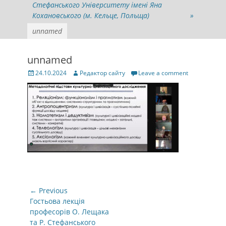
Стефанського Університету імені Яна
Кохановського (м. Кельце, Польща)
»
unnamed
unnamed
Posted
Author
24.10.2024
Редактор сайту
Leave a comment
on
Навігація
← Previous
записів
Previous
Гостьова лекція
post:
професорів О. Лещака
та Р. Стефанського