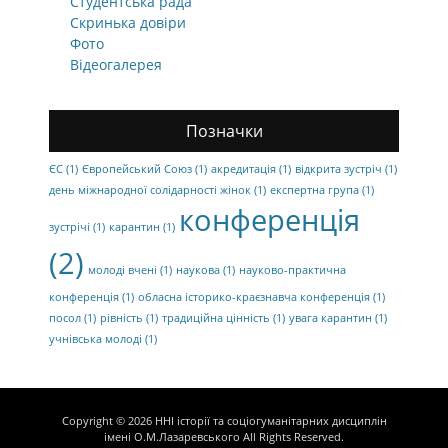
Студентська рада
Скринька довіри
Фото
Відеогалерея
Позначки
ЄС
(1)
Європейський Союз
(1)
акредитація
(1)
відкрита зустріч
(1)
день міжнародної солідарності жінок
(1)
експертна група
(1)
конференція
зустрічі
(1)
карантин
(1)
(2)
молоді вчені
(1)
наукова
(1)
науково-практична
конференція
(1)
обласна історико-краєзнавча конференція
(1)
посол
(1)
рівність
(1)
традиційна цінність
(1)
увага карантин
(1)
учнівська молоді
(1)
Copyright © 2026
ННІ історії та соціогуманітарних дисциплін
імені О.М.Лазаревського
All Rights Reserved.