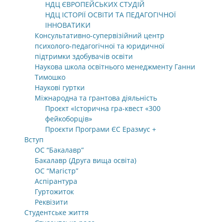
НДЦ ЄВРОПЕЙСЬКИХ СТУДІЙ
НДЦ ІСТОРІЇ ОСВІТИ ТА ПЕДАГОГІЧНОЇ
ІННОВАТИКИ
Консультативно-супервізійний центр
психолого-педагогічної та юридичної
підтримки здобувачів освіти
Наукова школа освітнього менеджменту Ганни
Тимошко
Наукові гуртки
Міжнародна та грантова діяльність
Проєкт «Історична гра-квест «300
фейкоборців»
Проєкти Програми ЄС Еразмус +
Вступ
ОС “Бакалавр”
Бакалавр (Друга вища освіта)
ОС “Магістр”
Аспірантура
Гуртожиток
Реквізити
Студентське життя