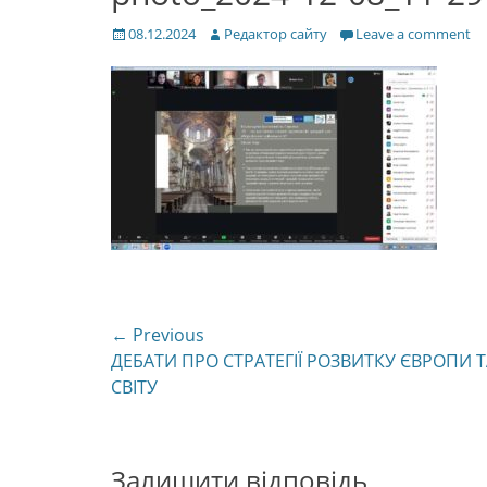
Posted
Author
08.12.2024
Редактор сайту
Leave a comment
on
Навігація
← Previous
Previous
ДЕБАТИ ПРО СТРАТЕГІЇ РОЗВИТКУ ЄВРОПИ Т
записів
post:
СВІТУ
Залишити відповідь