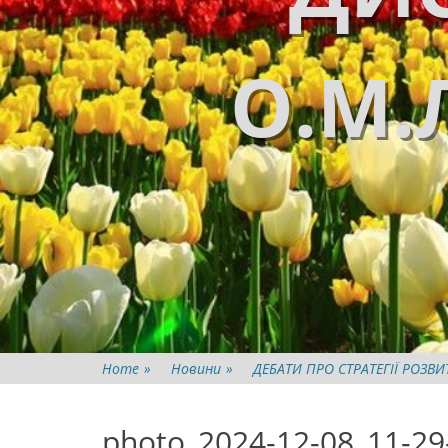
О.М.
Home
»
Новини
»
ДЕБАТИ ПРО СТРАТЕГІЇ РОЗВИ
photo_2024-12-08_11-29