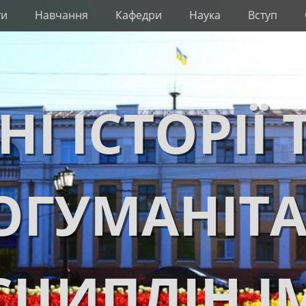
ти
Навчання
Кафедри
Наука
Вступ
НІ ІСТОРІЇ 
ОГУМАНІТ
ЦИПЛІН І